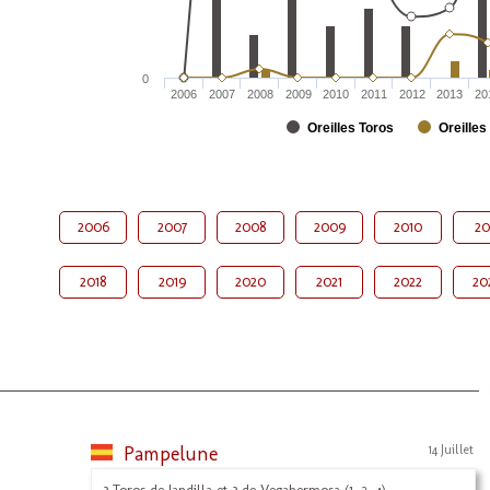
0
2006
2007
2008
2009
2010
2011
2012
2013
20
Oreilles Toros
Oreilles
2006
2007
2008
2009
2010
20
2018
2019
2020
2021
2022
20
Pampelune
14 Juillet
3 Toros de Jandilla et 3 de Vegahermosa (1, 2, 4)