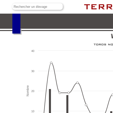
Vegahermosa
40
30
Nombre
20
10