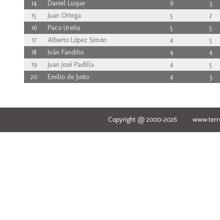
14
Daniel Luque
6
3
15
Juan Ortega
5
2
16
Paco Ureña
5
5
17
Alberto López Simón
4
5
18
Iván Fandiño
4
4
19
Juan José Padilla
4
5
20
Emilio de Justo
4
3
Copyright @ 2000-2026 www.terred