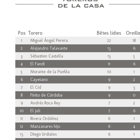
Pos
Torero
Bêtes lidies
Oreill
1
Miguel Ángel Perera
22
18
2
Alejandro Talavante
13
6
3
Sébastien Castella
13
5
4
El Fandi
11
6
5
Morante de la Puebla
10
1
6
Cayetano
9
2
7
El Cid
9
3
8
Finito de Córdoba
9
0
9
Andrés Roca Rey
7
2
10
El Juli
7
6
11
Rivera Ordóñez
6
1
12
Manzanares hijo
6
4
13
Diego Urdiales
6
1