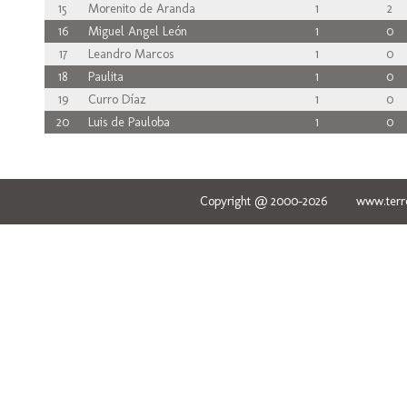
15
Morenito de Aranda
1
2
16
Miguel Angel León
1
0
17
Leandro Marcos
1
0
18
Paulita
1
0
19
Curro Díaz
1
0
20
Luis de Pauloba
1
0
Copyright @ 2000-2026 www.terred