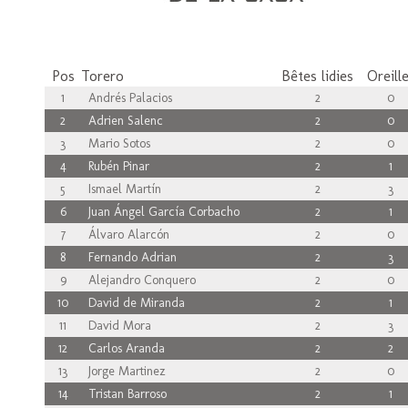
Pos
Torero
Bêtes lidies
Oreill
1
Andrés Palacios
2
0
2
Adrien Salenc
2
0
3
Mario Sotos
2
0
4
Rubén Pinar
2
1
5
Ismael Martín
2
3
6
Juan Ángel García Corbacho
2
1
7
Álvaro Alarcón
2
0
8
Fernando Adrian
2
3
9
Alejandro Conquero
2
0
10
David de Miranda
2
1
11
David Mora
2
3
12
Carlos Aranda
2
2
13
Jorge Martinez
2
0
14
Tristan Barroso
2
1