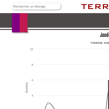
José Manuel Sánchez
José
10
8
6
Nombre
4