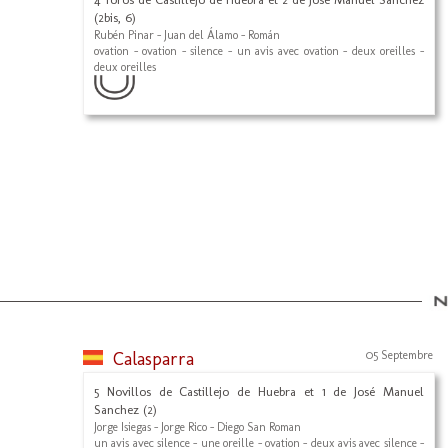
(2bis, 6)
Rubén Pinar - Juan del Álamo - Román
ovation - ovation - silence - un avis avec ovation - deux oreilles -
deux oreilles
Calasparra
05 Septembre
5 Novillos de Castillejo de Huebra et 1 de José Manuel
Sanchez (2)
Jorge Isiegas - Jorge Rico - Diego San Roman
un avis avec silence - une oreille - ovation - deux avis avec silence -