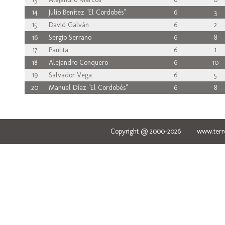
14
Julio Benítez "El Cordobés"
6
3
15
David Galván
6
2
16
Sergio Serrano
6
8
17
Paulita
6
1
18
Alejandro Conquero
6
10
19
Salvador Vega
6
5
20
Manuel Díaz "El Cordobés"
6
8
Copyright @ 2000-2026 www.terred