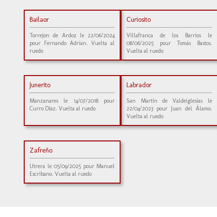
Bailaor
Curiosito
Torrejon de Ardoz le 22/06/2024
Villafranca de los Barrios le
pour Fernando Adrian. Vuelta al
08/06/2025 pour Tomás Bastos.
ruedo
Vuelta al ruedo
Junerito
Labrador
Manzanares le 14/07/2018 pour
San Martín de Valdeiglesias le
Curro Díaz. Vuelta al ruedo
22/04/2023 pour Juan del Álamo.
Vuelta al ruedo
Zafreño
Utrera le 05/09/2025 pour Manuel
Escribano. Vuelta al ruedo