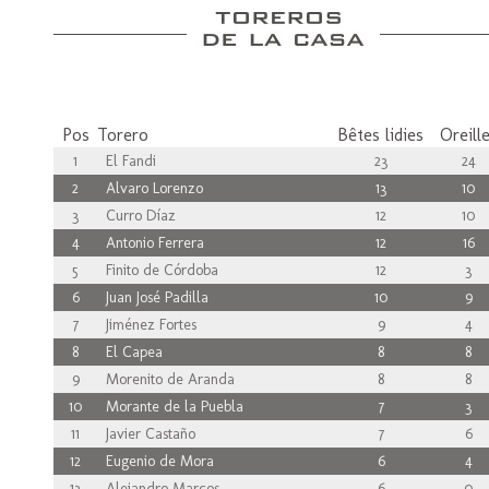
Pos
Torero
Bêtes lidies
Oreill
1
El Fandi
23
24
2
Alvaro Lorenzo
13
10
3
Curro Díaz
12
10
4
Antonio Ferrera
12
16
5
Finito de Córdoba
12
3
6
Juan José Padilla
10
9
7
Jiménez Fortes
9
4
8
El Capea
8
8
9
Morenito de Aranda
8
8
10
Morante de la Puebla
7
3
11
Javier Castaño
7
6
12
Eugenio de Mora
6
4
13
Alejandro Marcos
6
0