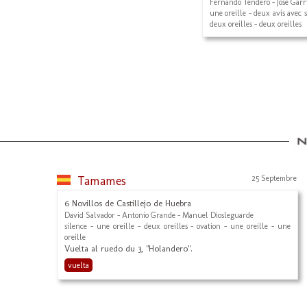
Fernando Tendero - José Garr
une oreille - deux avis avec s
deux oreilles - deux oreilles
Tamames
25 Septembre
6 Novillos de Castillejo de Huebra
David Salvador - Antonio Grande - Manuel Diosleguarde
silence - une oreille - deux oreilles - ovation - une oreille - une
oreille
Vuelta al ruedo du 3, "Holandero".
vuelta