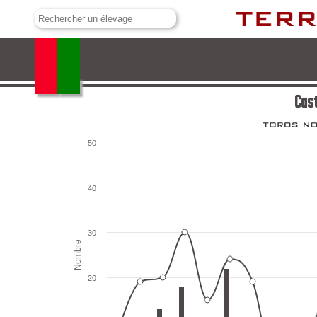
Castillejo de Huebra
Cast
50
40
30
Nombre
20