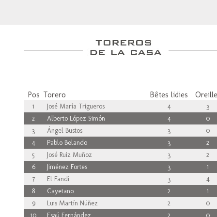
Pos
Torero
Bêtes lidies
Oreill
1
José María Trigueros
4
3
2
Alberto López Simón
4
0
3
Ángel Bustos
3
0
4
Pablo Belando
3
2
5
José Ruiz Muñoz
3
2
6
Jiménez Fortes
3
1
7
El Fandi
3
4
8
Cayetano
2
1
9
Luis Martín Núñez
2
0
10
Esaú Fernández
2
0