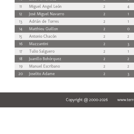
11
Miguel Angel León
2
4
12
José Miguel Navarro
2
1
13
Adrián de Torres
2
1
14
Matthieu Guillon
2
0
15
Antonio Chacón
2
2
16
Mazzantini
2
3
17
Tulio Salguero
2
1
18
Juanillo Bohórquez
2
2
19
Manuel Escribano
2
2
20
Joselito Adame
2
3
Copyright @ 2000-2026 www.terred