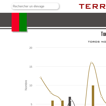
Toros de La Plata
To
20
15
Nombre
10
5