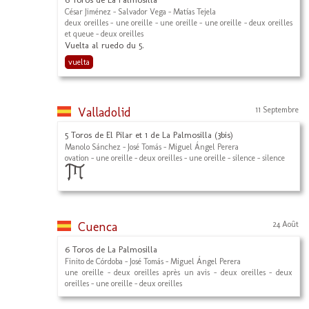
César Jiménez - Salvador Vega - Matías Tejela
deux oreilles - une oreille - une oreille - une oreille - deux oreilles
et queue - deux oreilles
Vuelta al ruedo du 5.
vuelta
Valladolid
11 Septembre
5 Toros de El Pilar et 1 de La Palmosilla (3bis)
Manolo Sánchez - José Tomás - Miguel Ángel Perera
ovation - une oreille - deux oreilles - une oreille - silence - silence
Cuenca
24 Août
6 Toros de La Palmosilla
Finito de Córdoba - José Tomás - Miguel Ángel Perera
une oreille - deux oreilles après un avis - deux oreilles - deux
oreilles - une oreille - deux oreilles