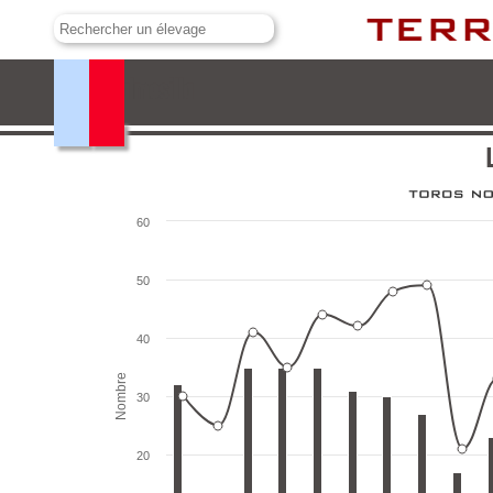
La Palmosilla
60
50
40
Nombre
30
20