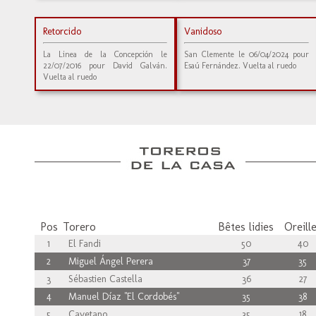
Retorcido
Vanidoso
La Linea de la Concepción le
San Clemente le 06/04/2024 pour
22/07/2016 pour David Galván.
Esaú Fernández. Vuelta al ruedo
Vuelta al ruedo
Pos
Torero
Bêtes lidies
Oreill
1
El Fandi
50
40
2
Miguel Ángel Perera
37
35
3
Sébastien Castella
36
27
4
Manuel Díaz "El Cordobés"
35
38
5
Cayetano
35
18