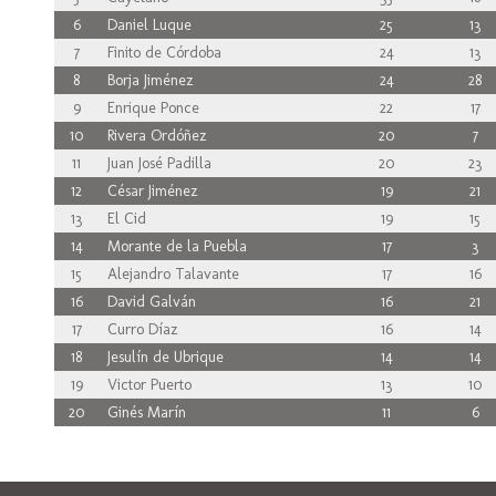
6
Daniel Luque
25
13
7
Finito de Córdoba
24
13
8
Borja Jiménez
24
28
9
Enrique Ponce
22
17
10
Rivera Ordóñez
20
7
11
Juan José Padilla
20
23
12
César Jiménez
19
21
13
El Cid
19
15
14
Morante de la Puebla
17
3
15
Alejandro Talavante
17
16
16
David Galván
16
21
17
Curro Díaz
16
14
18
Jesulín de Ubrique
14
14
19
Victor Puerto
13
10
20
Ginés Marín
11
6