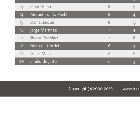
13
Paco Ureña
8
9
14
Morante de la Puebla
8
4
15
Daniel Luque
8
13
16
Jorge Martinez
7
4
17
Rivera Ordóñez
7
8
18
Finito de Córdoba
6
3
19
Ginés Marín
6
6
20
Emilio de Justo
6
3
Copyright @ 2000-2026 www.terred