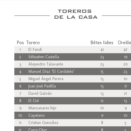
Pos
Torero
Bêtes lidies
Oreill
1
El Fandi
41
47
2
Sébastien Castella
23
19
3
Alejandro Talavante
23
20
4
Manuel Díaz "El Cordobés"
15
23
5
Miguel Ángel Perera
13
10
6
Juan José Padilla
13
17
7
David Galván
13
21
8
El Cid
12
13
9
Manzanares hijo
10
9
10
Cayetano
9
10
11
Cristian González
8
5
12
Curro Díaz
8
5