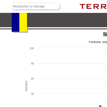
Núñez de Tarifa
Nú
100
80
60
Nombre
40