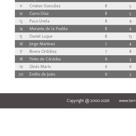
11
Cristian González
8
5
12
Curro Díaz
8
5
13
Paco Ureña
8
9
14
Morante de la Puebla
8
4
15
Daniel Luque
8
13
16
Jorge Martinez
7
4
17
Rivera Ordóñez
7
8
18
Finito de Córdoba
6
3
19
Ginés Marín
6
6
20
Emilio de Justo
6
3
Copyright @ 2000-2026 www.terred