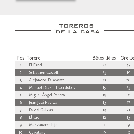
Pos
Torero
Bêtes lidies
Oreill
1
El Fandi
41
47
2
Sébastien Castella
23
19
3
Alejandro Talavante
23
20
4
Manuel Díaz "El Cordobés"
15
23
5
Miguel Ángel Perera
13
10
6
Juan José Padilla
13
17
7
David Galván
13
21
8
El Cid
12
13
9
Manzanares hijo
10
9
10
Cayetano
9
10