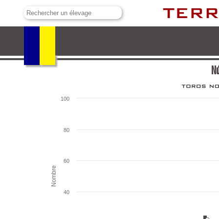
Núñez de Tarifa
Nú
100
80
60
Nombre
40