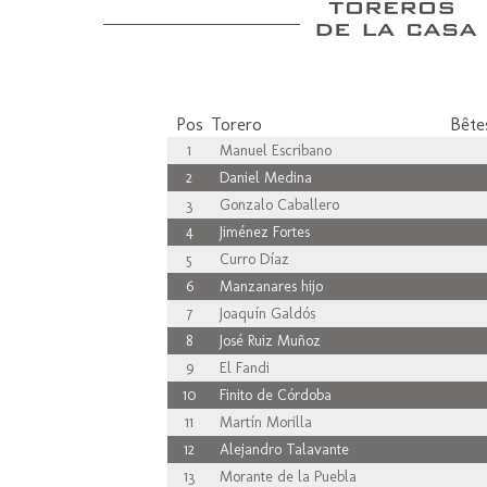
Pos
Torero
Bêtes
1
Manuel Escribano
2
Daniel Medina
3
Gonzalo Caballero
4
Jiménez Fortes
5
Curro Díaz
6
Manzanares hijo
7
Joaquín Galdós
8
José Ruiz Muñoz
9
El Fandi
10
Finito de Córdoba
11
Martín Morilla
12
Alejandro Talavante
13
Morante de la Puebla