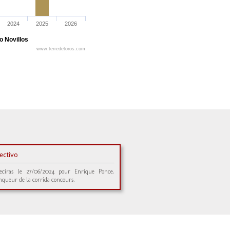
2024
2025
2026
o Novillos
www.terredetoros.com
ectivo
eciras le 27/06/2024 pour Enrique Ponce.
nqueur de la corrida concours.