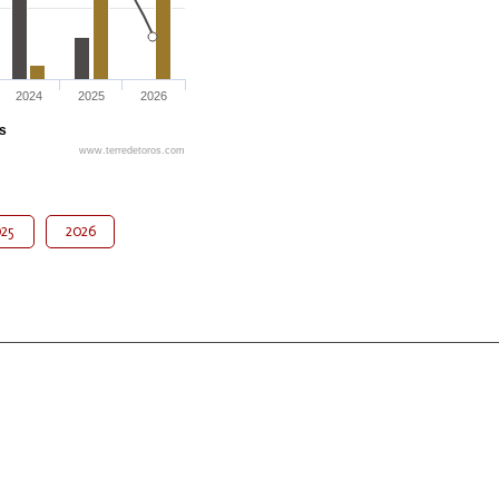
2024
2025
2026
és
www.terredetoros.com
25
2026