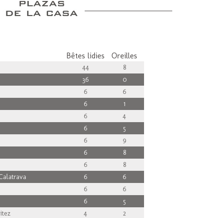
Bêtes lidies
Oreilles
44
8
36
0
6
6
6
1
6
4
6
5
6
9
6
8
6
8
Calatrava
6
6
6
6
6
5
itez
4
2