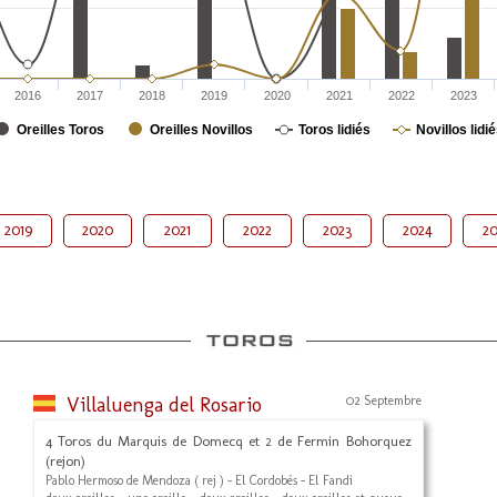
2016
2017
2018
2019
2020
2021
2022
2023
Oreilles Toros
Oreilles Novillos
Toros lidiés
Novillos lidi
2019
2020
2021
2022
2023
2024
20
Villaluenga del Rosario
02 Septembre
4 Toros du Marquis de Domecq et 2 de Fermin Bohorquez
(rejon)
Pablo Hermoso de Mendoza ( rej ) - El Cordobés - El Fandi