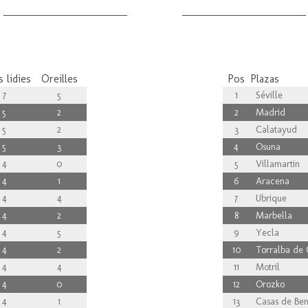
 lidies
Oreilles
Pos
Plazas
7
5
1
Séville
5
2
2
Madrid
5
2
3
Calatayud
5
3
4
Osuna
4
0
5
Villamartin
4
1
6
Aracena
4
4
7
Ubrique
4
2
8
Marbella
4
5
9
Yecla
4
2
10
Torralba de 
4
4
11
Motril
4
0
12
Orozko
4
1
13
Casas de Ben