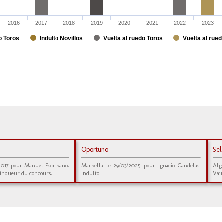
2016
2017
2018
2019
2020
2021
2022
2023
o Toros
Indulto Novillos
Vuelta al ruedo Toros
Vuelta al rued
Oportuno
Sel
/2017 pour Manuel Escribano.
Marbella le 29/03/2025 pour Ignacio Candelas.
Alg
ainqueur du concours.
Indulto
Vai