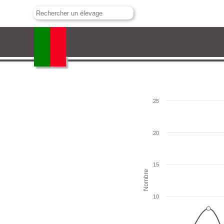
Fermín Bohórquez
25
20
15
Nombre
10