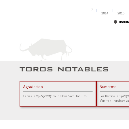
0
2014
2015
Indult
Agradecido
Numeroso
Camas le 09/09/2017 pour Oliva Soto. Indulto
Los Barrios le 14/05
Vuelta al ruedo et v