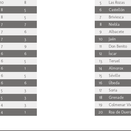
10
8
5
Las Rozas
8
5
6
Castellón
8
5
7
Briviesca
7
7
8
Niebla
7
6
9
Albacete
7
3
10
Jaén
7
9
11
Don Benito
6
6
12
Íscar
6
5
13
Teruel
6
1
14
Almorox
6
5
15
Séville
6
6
16
Úbeda
5
3
17
Soria
5
3
18
Grenade
4
3
19
Colmenar Vie
4
1
20
Roa de Duer