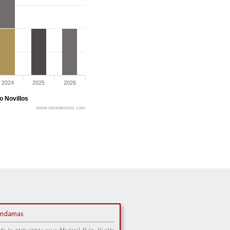
2024
2025
2026
o Novillos
www.terredetoros.com
ndamas