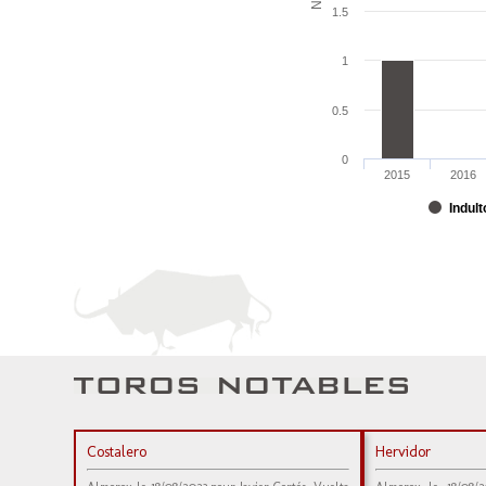
1.5
1
0.5
0
2015
2016
Indult
Costalero
Hervidor