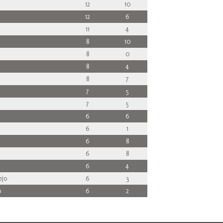
12
10
12
6
11
4
8
10
8
0
8
4
8
7
7
5
7
5
6
6
6
1
6
8
6
8
6
4
jo
6
3
o
6
2