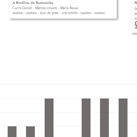
6 Novillos de Buenavista
N
Curro Durán - Marcos Linares - Mario Navas
(
ovation - ovation - tour de piste - une oreille - ovation - ovation
J
t