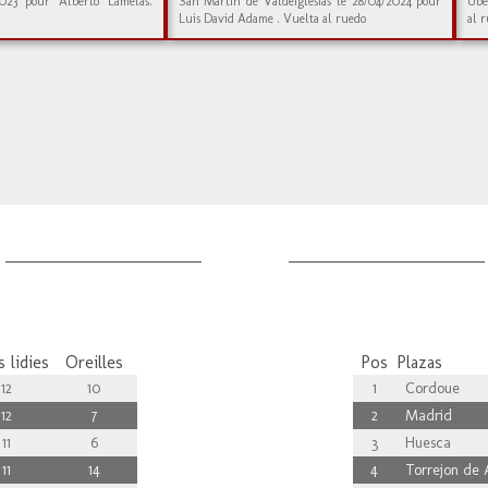
023 pour Alberto Lamelas.
San Martín de Valdeiglesias le 28/04/2024 pour
Úbe
Luis David Adame . Vuelta al ruedo
al 
 lidies
Oreilles
Pos
Plazas
12
10
1
Cordoue
12
7
2
Madrid
11
6
3
Huesca
11
14
4
Torrejon de 