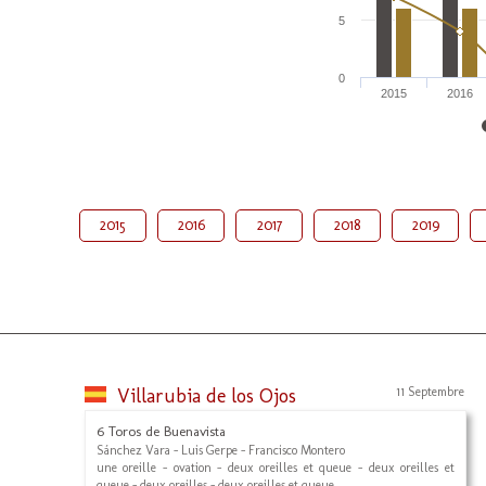
5
0
2015
2016
2015
2016
2017
2018
2019
Villarubia de los Ojos
11 Septembre
6 Toros de Buenavista
Sánchez Vara - Luis Gerpe - Francisco Montero
une oreille - ovation - deux oreilles et queue - deux oreilles et
queue - deux oreilles - deux oreilles et queue