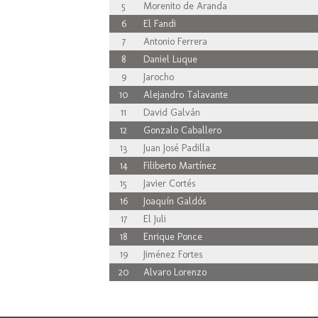
5
Morenito de Aranda
6
El Fandi
7
Antonio Ferrera
8
Daniel Luque
9
Jarocho
10
Alejandro Talavante
11
David Galván
12
Gonzalo Caballero
13
Juan José Padilla
14
Filiberto Martínez
15
Javier Cortés
16
Joaquín Galdós
17
El Juli
18
Enrique Ponce
19
Jiménez Fortes
20
Alvaro Lorenzo