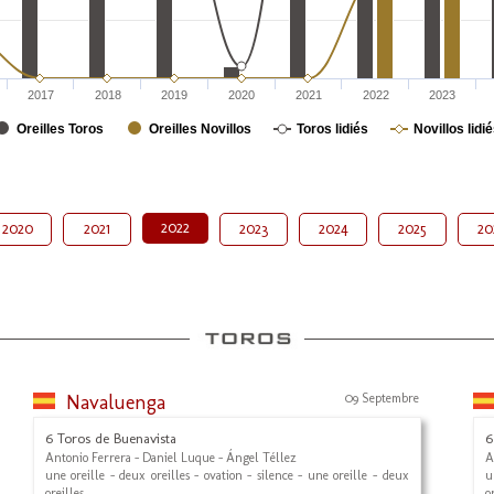
2017
2018
2019
2020
2021
2022
2023
Oreilles Toros
Oreilles Novillos
Toros lidiés
Novillos lidi
2022
2020
2021
2023
2024
2025
20
Navaluenga
09 Septembre
6 Toros de Buenavista
6
Antonio Ferrera - Daniel Luque - Ángel Téllez
A
une oreille - deux oreilles - ovation - silence - une oreille - deux
u
oreilles
o