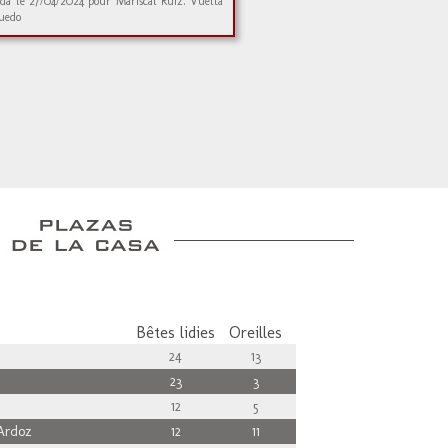
da le 27/04/2024 pour Mariscal Ruiz. Vuelta
ruedo
Bêtes lidies
Oreilles
24
13
23
3
12
5
Ardoz
12
11