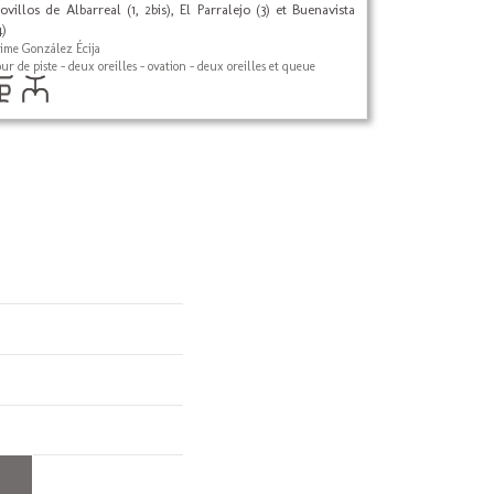
ovillos de Albarreal (1, 2bis), El Parralejo (3) et Buenavista
4)
aime González Écija
our de piste - deux oreilles - ovation - deux oreilles et queue