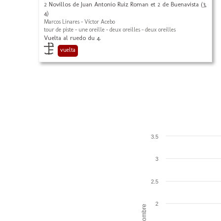
2 Novillos de Juan Antonio Ruiz Roman et 2 de Buenavista (3,
4)
Marcos Linares - Víctor Acebo
tour de piste - une oreille - deux oreilles - deux oreilles
Vuelta al ruedo du 4.
vuelta
3.5
3
2.5
2
Nombre