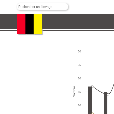
Buenavista
30
25
20
Nombre
15
10