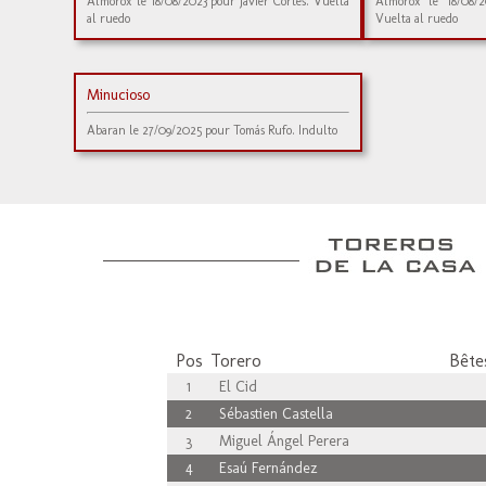
Almorox le 18/08/2023 pour Javier Cortés. Vuelta
Almorox le 18/08/2
al ruedo
Vuelta al ruedo
Minucioso
Abaran le 27/09/2025 pour Tomás Rufo. Indulto
Pos
Torero
Bêtes
1
El Cid
2
Sébastien Castella
3
Miguel Ángel Perera
4
Esaú Fernández