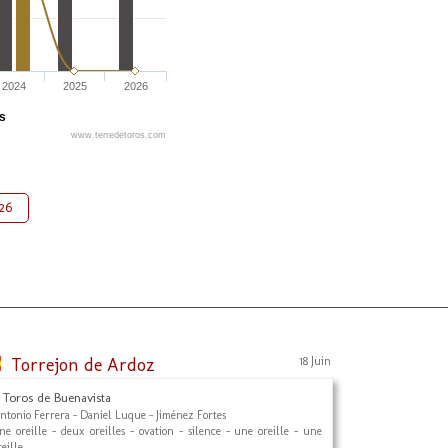
2024
2025
2026
és
www.terredetoros.com
26
Torrejon de Ardoz
18 Juin
 Toros de Buenavista
ntonio Ferrera - Daniel Luque - Jiménez Fortes
ne oreille - deux oreilles - ovation - silence - une oreille - une
reille