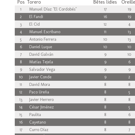
Pos
Torero
Bêtes lidies
Oreill
1
Manuel Díaz "El Cordobés"
17
19
2
El Fandi
16
19
3
El Cid
12
4
4
Manuel Escribano
11
13
5
Antonio Ferrera
10
13
6
Daniel Luque
10
10
7
David Galván
9
10
8
Matías Tejela
9
6
9
Salvador Vega
9
9
10
Javier Conde
9
2
11
David Mora
8
8
12
Paco Ureña
8
5
13
Javier Herrero
8
8
14
César Jiménez
8
5
15
Paulita
8
6
16
Cayetano
8
8
17
Curro Díaz
8
7