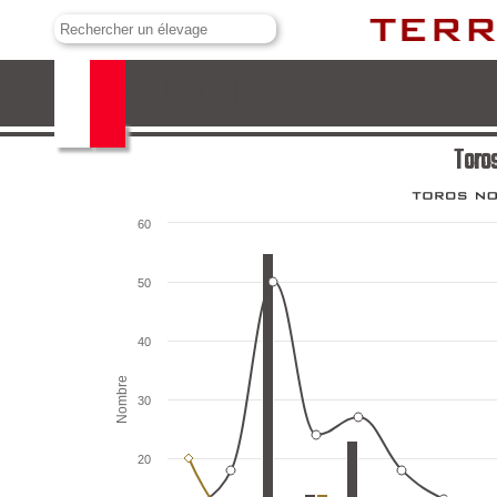
Toros de Lagunajanda
Toro
60
50
40
Nombre
30
20