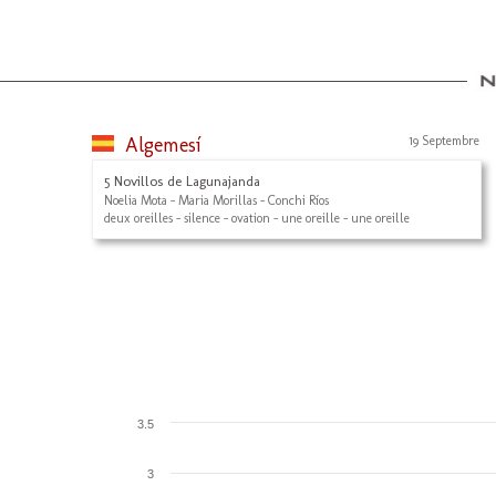
Algemesí
19 Septembre
5 Novillos de Lagunajanda
Noelia Mota - Maria Morillas - Conchi Ríos
deux oreilles - silence - ovation - une oreille - une oreille
3.5
3