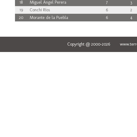
18
Miguel Ángel Perera
7
3
19
Conchi Ríos
6
2
20
Morante de la Puebla
6
4
Copyright @ 2000-2026 www.terred