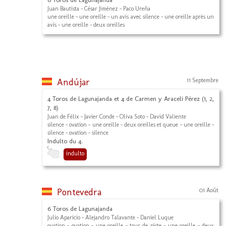
Juan Bautista - César Jiménez - Paco Ureña
une oreille - une oreille - un avis avec silence - une oreille après un
avis - une oreille - deux oreilles
Andújar
11 Septembre
4 Toros de Lagunajanda et 4 de Carmen y Araceli Pérez (1, 2,
7, 8)
Juan de Félix - Javier Conde - Oliva Soto - David Valiente
silence - ovation - une oreille - deux oreilles et queue - une oreille -
silence - ovation - silence
Indulto du 4.
indulto
Pontevedra
01 Août
6 Toros de Lagunajanda
Julio Aparicio - Alejandro Talavante - Daniel Luque
ovation - ovation - une oreille - tour de piste - une oreille - deux