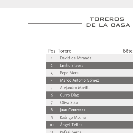
Pos
Torero
Bêtes
1
David de Miranda
2
Emilio Silvera
3
Pepe Moral
4
Marco Antonio Gómez
5
Alejandro Morilla
6
Curro Díaz
7
Oliva Soto
8
Juan Contreras
9
Rodrigo Molina
10
Ángel Téllez
11
Rafael Serna