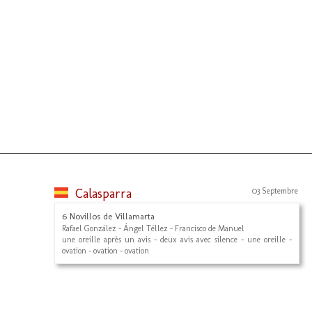
Calasparra
03 Septembre
6 Novillos de Villamarta
Rafael González - Ángel Téllez - Francisco de Manuel
une oreille après un avis - deux avis avec silence - une oreille -
ovation - ovation - ovation