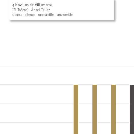
4 Novillos de Villamarta
"El Toñete" - Ángel Téllez
silence - silence - une oreille - une oreille