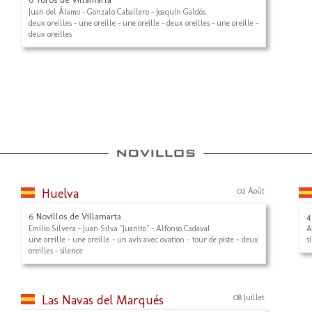
Juan del Álamo - Gonzalo Caballero - Joaquín Galdós
deux oreilles - une oreille - une oreille - deux oreilles - une oreille -
deux oreilles
Huelva
02 Août
6 Novillos de Villamarta
4
Emilio Silvera - Juan Silva "Juanito" - Alfonso Cadaval
A
une oreille - une oreille - un avis avec ovation - tour de piste - deux
s
oreilles - silence
Las Navas del Marqués
08 Juillet