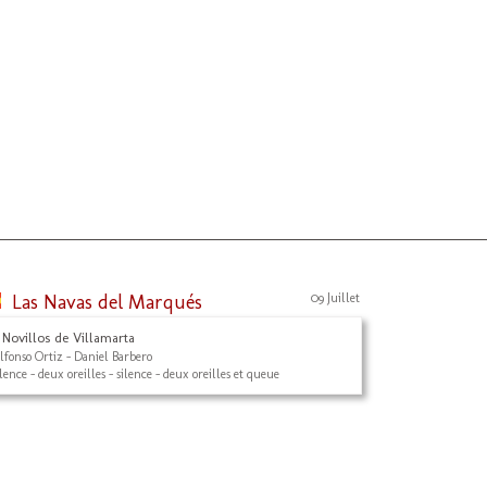
Las Navas del Marqués
09 Juillet
 Novillos de Villamarta
lfonso Ortiz - Daniel Barbero
ilence - deux oreilles - silence - deux oreilles et queue