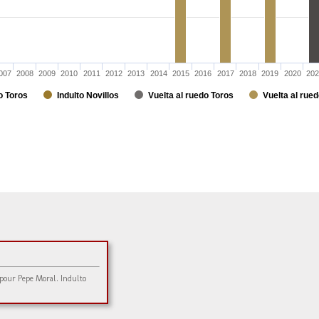
007
2008
2009
2010
2011
2012
2013
2014
2015
2016
2017
2018
2019
2020
202
o Toros
Indulto Novillos
Vuelta al ruedo Toros
Vuelta al rued
pour Pepe Moral. Indulto