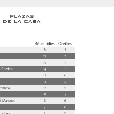
Bêtes lidies
Oreilles
81
8
25
2
19
14
 Camino
14
7
12
6
12
5
rontera
12
11
8
3
l Marqués
8
6
7
0
rontera
7
11