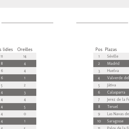
 lidies
Oreilles
Pos
Plazas
11
14
1
Séville
8
4
2
Madrid
6
4
3
Huelva
6
1
4
Valverde del
5
2
5
Játiva
4
3
6
Calasparra
4
4
7
Jerez de la F
4
5
8
Teruel
4
0
9
Las Navas de
4
1
10
Saragosse
4
5
11
Palos de la F