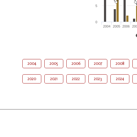
5
0
2004
2005
2006
20
2004
2005
2006
2007
2008
2020
2021
2022
2023
2024