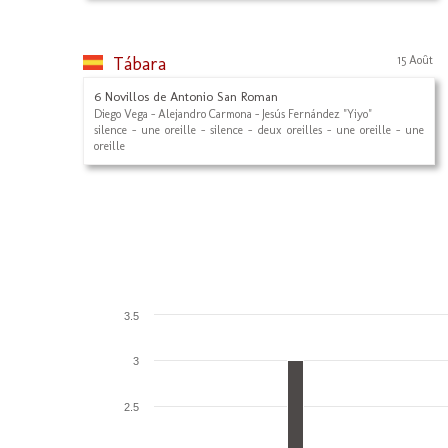
Tábara
15 Août
6 Novillos de Antonio San Roman
Diego Vega - Alejandro Carmona - Jesús Fernández "Yiyo"
silence - une oreille - silence - deux oreilles - une oreille - une
oreille
3.5
3
2.5