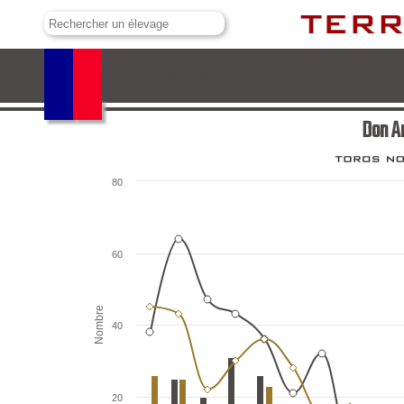
Don Antonio San Roman
Don A
80
60
Nombre
40
20