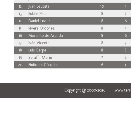
12
Juan Bautista
10
4
13
Rubén Pinar
8
7
14
Daniel Luque
8
6
15
Rivera Ordóñez
8
4
16
Morenito de Aranda
8
6
17
Iván Vicente
8
7
18
Luis Gerpe
8
8
19
Serafín Marín
7
4
20
Finito de Córdoba
6
1
Copyright @ 2000-2026 www.terred