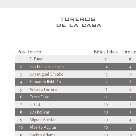
Pos
Torero
Bêtes lidies
Oreill
1
El Fundi
21
15
2
Luis Francisco Esplá
14
4
3
Luis Miguel Encabo
13
9
4
Fernando Robleño
12
8
5
Antonio Ferrera
12
8
6
Curro Díaz
12
7
7
El Cid
10
7
8
Luis Bolívar
10
1
9
Miguel Abellán
10
4
10
Alberto Aguilar
10
6
11
Joselito Adame
10
10