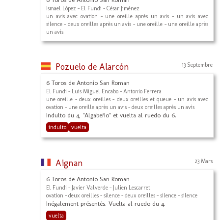
Ismael López - El Fundi - César Jiménez
un avis avec ovation - une oreille après un avis - un avis avec
silence - deux oreilles après un avis - une oreille - une oreille après
un avis
Pozuelo de Alarcón
13 Septembre
6 Toros de Antonio San Roman
El Fundi - Luis Miguel Encabo - Antonio Ferrera
une oreille - deux oreilles - deux oreilles et queue - un avis avec
ovation - une oreille après un avis - deux oreilles après un avis
Indulto du 4, "Algabeño" et vuelta al ruedo du 6.
indulto
vuelta
Aignan
23 Mars
6 Toros de Antonio San Roman
El Fundi - Javier Valverde - Julien Lescarret
ovation - deux oreilles - silence - deux oreilles - silence - silence
Inégalement présentés. Vuelta al ruedo du 4.
vuelta