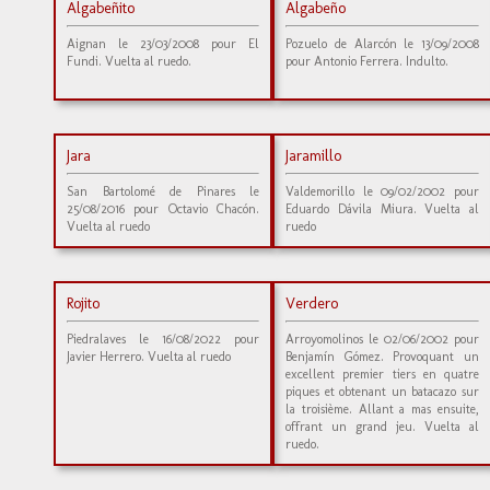
Algabeñito
Algabeño
Aignan le 23/03/2008 pour El
Pozuelo de Alarcón le 13/09/2008
Fundi. Vuelta al ruedo.
pour Antonio Ferrera. Indulto.
Jara
Jaramillo
San Bartolomé de Pinares le
Valdemorillo le 09/02/2002 pour
25/08/2016 pour Octavio Chacón.
Eduardo Dávila Miura. Vuelta al
Vuelta al ruedo
ruedo
Rojito
Verdero
Piedralaves le 16/08/2022 pour
Arroyomolinos le 02/06/2002 pour
Javier Herrero. Vuelta al ruedo
Benjamín Gómez. Provoquant un
excellent premier tiers en quatre
piques et obtenant un batacazo sur
la troisième. Allant a mas ensuite,
offrant un grand jeu. Vuelta al
ruedo.