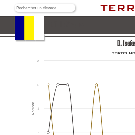
D. Isaías y D. Tulio Vázquez
D. Isaía
8
6
Nombre
4
2