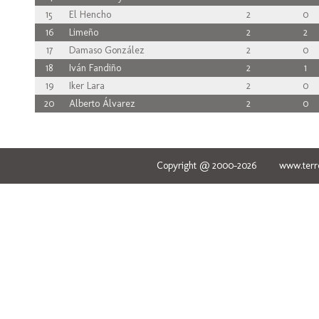
15
El Hencho
2
0
16
Limeño
2
2
17
Damaso González
2
0
18
Iván Fandiño
2
1
19
Iker Lara
2
0
20
Alberto Álvarez
2
0
Copyright @ 2000-2026 www.terred