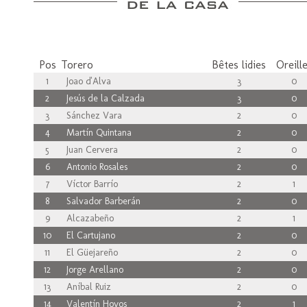
Pos
Torero
Bêtes lidies
Oreill
1
Joao d'Alva
3
0
2
Jesús de la Calzada
3
0
3
Sánchez Vara
2
0
4
Martín Quintana
2
0
5
Juan Cervera
2
0
6
Antonio Rosales
2
0
7
Víctor Barrío
2
1
8
Salvador Barberán
2
0
9
Alcazabeño
2
1
10
El Cartujano
2
0
11
El Güejareño
2
0
12
Jorge Arellano
2
0
13
Aníbal Ruiz
2
0
14
Valentín Hoyos
2
1