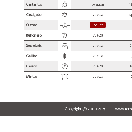
ovation
12
Cantarillo
vuelta
14
Castigado
1
Oleoso
indulto
vuelta
Buhonero
vuelta
2
Secretario
vuelta
Gallito
vuelta
1
Casero
vuelta
Mirillo
Copyright @ 2000-2025 www.terred