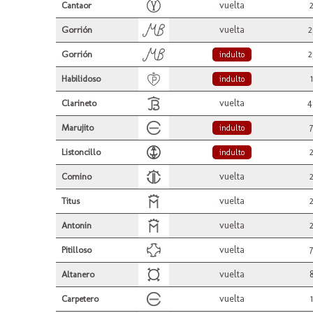
vuelta
Cantaor
vuelta
2
Gorrión
2
Gorrión
indulto
Habilidoso
indulto
vuelta
4
Clarineto
Marujito
indulto
2
Listoncillo
indulto
vuelta
Comino
vuelta
Titus
vuelta
Antonin
vuelta
Pitilloso
vuelta
Altanero
vuelta
Carpetero