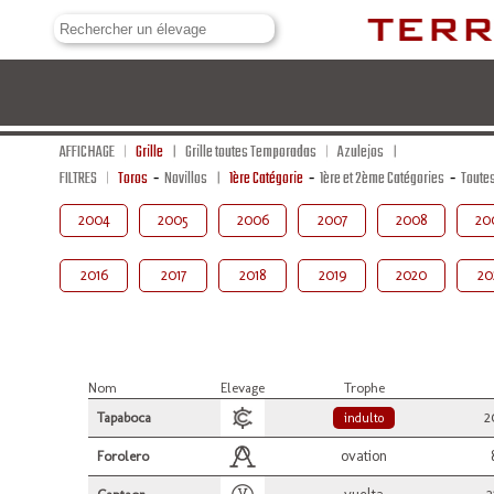
AFFICHAGE
Grille
Grille toutes Temporadas
Azulejos
FILTRES
Toros
-
Novillos
1ère Catégorie
-
1ère et 2ème Catégories
-
Toute
2004
2005
2006
2007
2008
20
2016
2017
2018
2019
2020
20
Nom
Elevage
Trophe
2
Tapaboca
indulto
ovation
Forolero