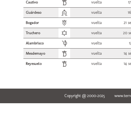
vuelta
17
Cautivo
vuelta
16
Guárdeso
vuelta
21 s
Bogador
vuelta
20 s
Truchero
vuelta
1
Alambrisco
vuelta
14 s
Mesdemayo
vuelta
14 s
Reyesuelo
Copyright @ 2000-2025 www.terred