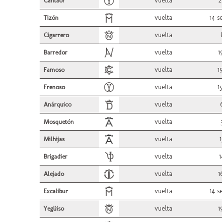
vuelta
2
Cantaor
vuelta
14 s
Tizón
vuelta
Cigarrero
vuelta
1
Barredor
vuelta
1
Famoso
vuelta
1
Frenoso
vuelta
Anárquico
vuelta
Mosquetón
vuelta
1
Milhijas
vuelta
1
Brigadier
vuelta
1
Alejado
vuelta
14 s
Excalibur
vuelta
1
Yegüiso