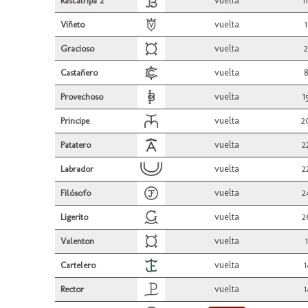
vuelta
1
Rascatripa 2
vuelta
1
Viñeto
vuelta
2
Gracioso
vuelta
8
Castañero
vuelta
1
Provechoso
vuelta
2
Principe
vuelta
2
Patatero
vuelta
2
Labrador
vuelta
2
Filósofo
vuelta
2
Ligerito
vuelta
Valenton
vuelta
1
Cartelero
vuelta
1
Rector