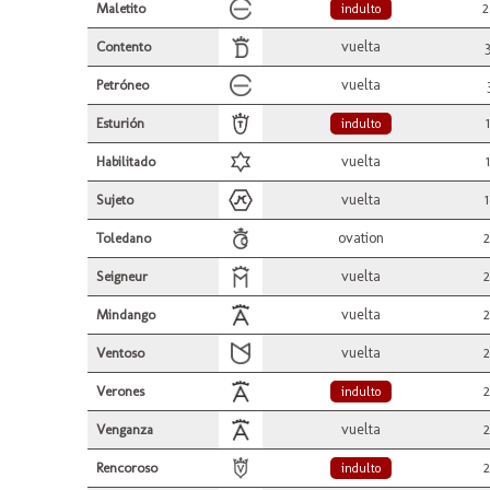
2
Maletito
indulto
vuelta
Contento
vuelta
Petróneo
Esturión
indulto
vuelta
Habilitado
vuelta
1
Sujeto
ovation
2
Toledano
vuelta
2
Seigneur
vuelta
2
Mindango
vuelta
2
Ventoso
2
Verones
indulto
vuelta
2
Venganza
2
Rencoroso
indulto