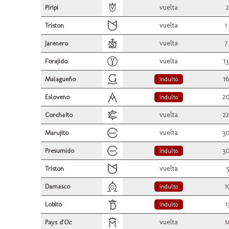
vuelta
2
Piripi
vuelta
1
Triston
vuelta
7
Jarenero
vuelta
13
Forajido
16
Malagueño
indulto
20
Esloveno
indulto
vuelta
22
Corchaíto
vuelta
30
Marujito
30
Presumido
indulto
vuelta
Triston
1
Damasco
indulto
1
Lobito
indulto
vuelta
1
Pays d'Oc