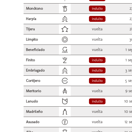
2
Monótono
indulto
2
Harpía
indulto
vuelta
2
Tijera
vuelta
3
Limpito
vuelta
1 s
Beneficiado
1 s
Finito
indulto
3 s
Embriagado
indulto
5 s
Cortijero
indulto
vuelta
9 s
Meritorio
10 s
Lanudo
indulto
vuelta
10 s
Madrileño
vuelta
12 s
Asusado