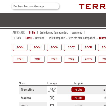
AFFICHAGE
Grille
Grille toutes Temporadas
Azulejos
FILTRES
Toros
-
Novillos
1ère Catégorie
-
1ère et 2ème Catégories
-
Toute
2004
2005
2006
2007
2008
20
2016
2017
2018
2019
2020
20
Nom
Elevage
Trophe
12
Tremolino
indulto
6
Madero
indulto