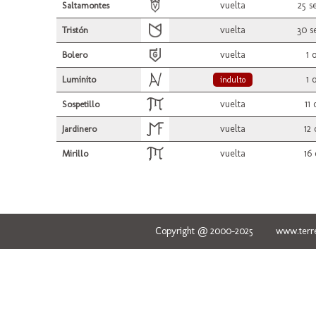
vuelta
25 s
Saltamontes
vuelta
30 s
Tristón
vuelta
1 
Bolero
1 
Luminito
indulto
vuelta
11
Sospetillo
vuelta
12
Jardinero
vuelta
16
Mirillo
Copyright @ 2000-2025 www.terred