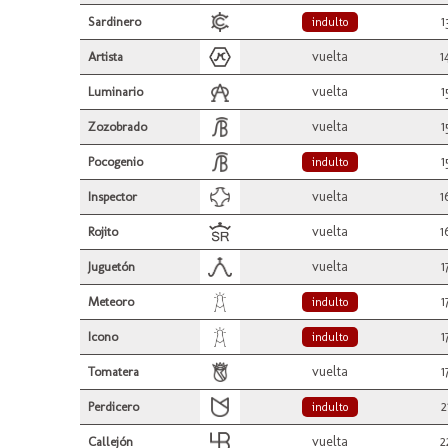
1
Sardinero
indulto
vuelta
1
Artista
vuelta
1
Luminario
vuelta
1
Zozobrado
1
Pocogenio
indulto
vuelta
1
Inspector
vuelta
1
Rojito
vuelta
1
Juguetón
1
Meteoro
indulto
1
Icono
indulto
vuelta
1
Tomatera
2
Perdicero
indulto
vuelta
2
Callejón