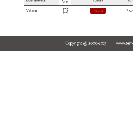
vuelta
10 
Duermevela
7 s
Velero
indulto
Copyright @ 2000-2025 www.terred