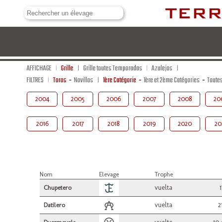
AFFICHAGE
Grille
Grille toutes Temporadas
Azulejos
FILTRES
Toros
-
Novillos
1ère Catégorie
-
1ère et 2ème Catégories
-
Toute
2004
2005
2006
2007
2008
20
2016
2017
2018
2019
2020
20
Nom
Elevage
Trophe
vuelta
Chupetero
vuelta
2
Datilero