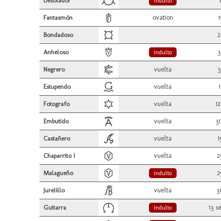
Desolador
indulto
ovation
1
Fantasmón
2
Bondadoso
3
Anheloso
indulto
vuelta
3
Negrero
vuelta
1
Estupendo
vuelta
12
Fotografo
vuelta
31
Embutido
vuelta
1
Castañero
vuelta
2
Chaparrito I
2
Malagueño
indulto
vuelta
3
Jurelillo
13 s
Guitarra
indulto