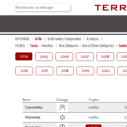
AFFICHAGE
Grille
Grille toutes Temporadas
Azulejos
FILTRES
Toros
-
Novillos
1ère Catégorie
-
1ère et 2ème Catégories
-
Toute
2004
2005
2006
2007
2008
20
2016
2017
2018
2019
2020
20
Nom
Elevage
Trophe
vuelta
1
Concertista
vuelta
2
Violonista