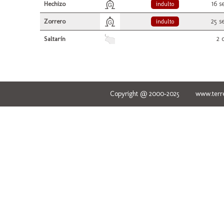
16 s
Hechizo
indulto
25 s
Zorrero
indulto
2 
Saltarín
Copyright @ 2000-2025 www.terred