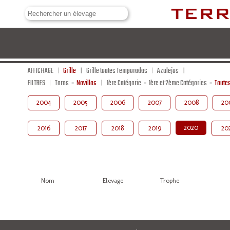
AFFICHAGE
Grille
Grille toutes Temporadas
Azulejos
FILTRES
Toros
-
Novillos
1ère Catégorie
-
1ère et 2ème Catégories
-
Toute
2004
2005
2006
2007
2008
20
2020
2016
2017
2018
2019
20
Nom
Elevage
Trophe