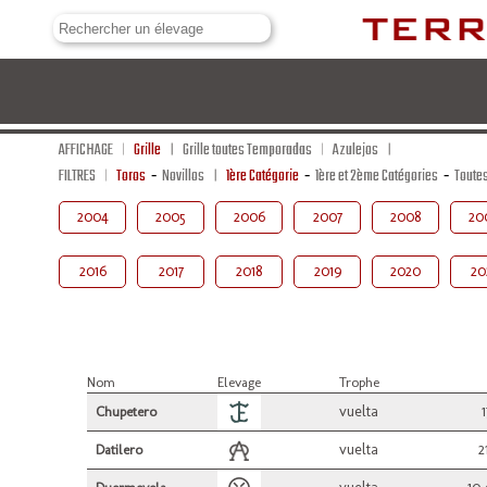
AFFICHAGE
Grille
Grille toutes Temporadas
Azulejos
FILTRES
Toros
-
Novillos
1ère Catégorie
-
1ère et 2ème Catégories
-
Toute
2004
2005
2006
2007
2008
20
2016
2017
2018
2019
2020
20
Nom
Elevage
Trophe
vuelta
Chupetero
vuelta
2
Datilero