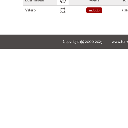
vuelta
10 
Duermevela
7 s
Velero
indulto
Copyright @ 2000-2025 www.terred