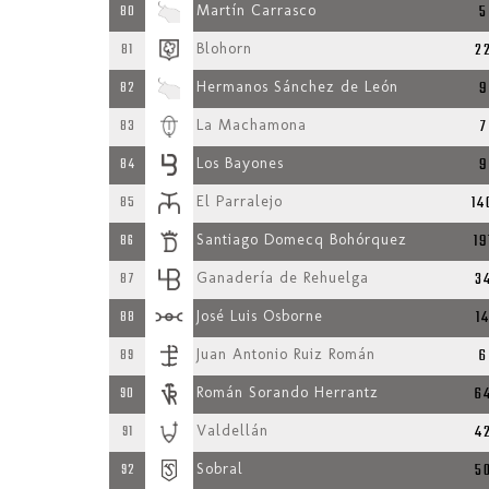
5
80
Martín Carrasco
2
81
Blohorn
9
82
Hermanos Sánchez de León
7
83
La Machamona
9
84
Los Bayones
14
85
El Parralejo
19
86
Santiago Domecq Bohórquez
3
87
Ganadería de Rehuelga
1
88
José Luis Osborne
6
89
Juan Antonio Ruiz Román
6
90
Román Sorando Herrantz
4
91
Valdellán
5
92
Sobral