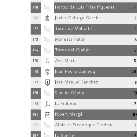
1
170
Hdros. de Luis Frías Piqueras
1
171
Javier Gallego Garcia
1
172
Toros de Mollalta
1
173
Manuela Patón
1
174
Toros del Ojailén
5
175
Ave María
26
176
Juan Pedro Domecq
1
177
José Manuel Sánchez
1
178
Sancho Dávila
2
179
La Golosina
9
180
Robert Margé
1
181
Alain et Frédérique Tardieu
2
182
La Suerte