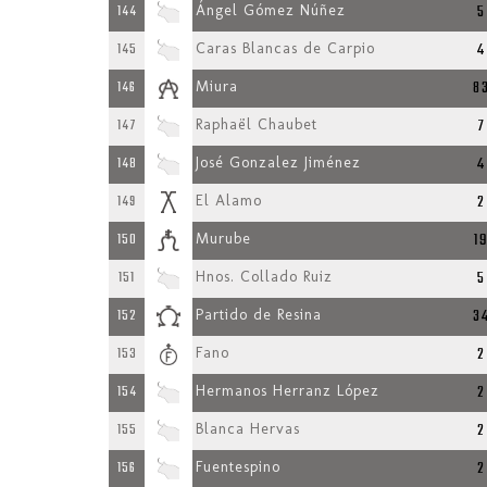
5
144
Ángel Gómez Núñez
4
145
Caras Blancas de Carpio
8
146
Miura
7
147
Raphaël Chaubet
4
148
José Gonzalez Jiménez
2
149
El Alamo
1
150
Murube
5
151
Hnos. Collado Ruiz
3
152
Partido de Resina
2
153
Fano
2
154
Hermanos Herranz López
2
155
Blanca Hervas
2
156
Fuentespino