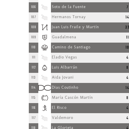
7
106
Soto de la Fuente
1
107
Hermanos Tornay
3
108
Juan Luis Fraile y Martín
11
109
Guadalmena
1
110
Camino de Santiago
4
111
Eladio Vegas
8
112
Luis Albarrán
4
113
Aida Jovani
1
114
Dias Coutinho
8
115
María Cascón Martín
4
116
El Risco
4
117
Valdemoro
4
118
La Glorieta