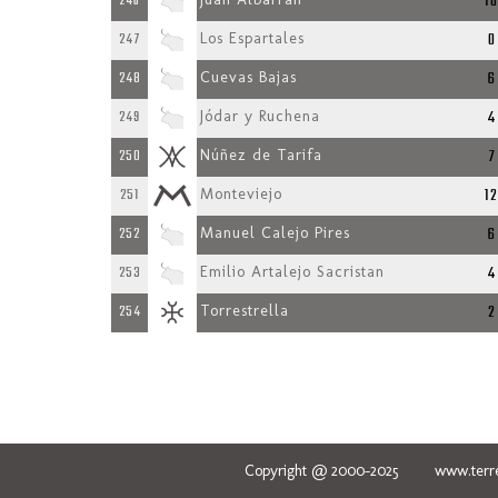
1
246
0
247
Los Espartales
6
248
Cuevas Bajas
4
249
Jódar y Ruchena
7
250
Núñez de Tarifa
1
251
Monteviejo
6
252
Manuel Calejo Pires
4
253
Emilio Artalejo Sacristan
2
254
Torrestrella
Copyright @ 2000-2025 www.terred