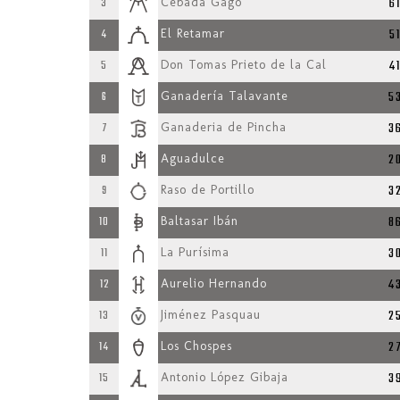
6
3
Cebada Gago
5
4
El Retamar
4
5
Don Tomas Prieto de la Cal
5
6
Ganadería Talavante
3
7
Ganaderia de Pincha
2
8
Aguadulce
3
9
Raso de Portillo
8
10
Baltasar Ibán
3
11
La Purísima
4
12
Aurelio Hernando
2
13
Jiménez Pasquau
2
14
Los Chospes
3
15
Antonio López Gibaja