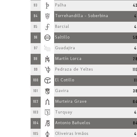
4
93
Palha
4
94
Torrehandilla - Soberbina
4
95
Barcial
5
96
Saltillo
4
97
Guadajira
2
98
Martín Lorca
11
99
Pedraza de Yeltes
11
100
El Cotillo
3
101
Gavira
6
102
Murteira Grave
4
103
Turquay
8
104
Antonio Bañuelos
4
105
Oliveiras Irmãos