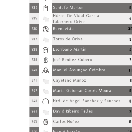
0
234
Santafé Marton
Hdros. De Vidal Garcia
4
235
Tabernero Orive
3
236
Buenavista
3
237
Toros de Orive
4
238
Escribano Martín
2
239
José Benitez Cubero
11
240
Manuel Assunçao Coimbra
1
241
Cayetano Muñoz
0
242
María Guiomar Cortés Moura
0
243
Hrd. de Angel Sanchez y Sanchez
2
244
David Ribeiro Telles
6
245
Carlos Núñez
Juan Albarrán