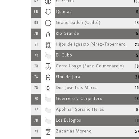
10
67
El Freixo
9
68
Quintas
1
69
Grand Badon (Cuillé)
5
70
Río Grande
2
71
Hijos de Ignacio Pérez-Tabernero
5
72
El Cubo
1
73
Cerro Longo (Sanz Colmenarejo)
2
74
Flor de Jara
1
75
Don José Luis Marca
1
76
Guerrero y Carpintero
9
77
Apolinar Soriano Heras
1
78
Los Eulogios
5
79
Zacarías Moreno