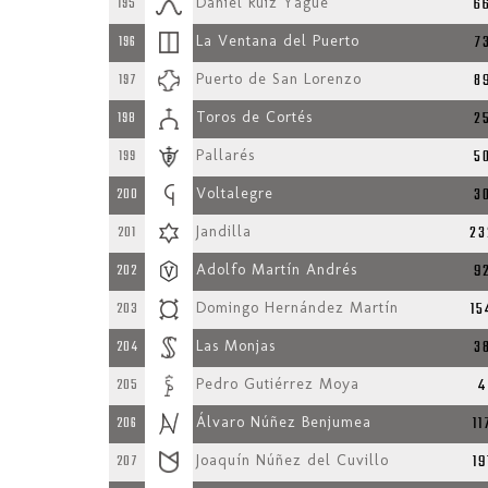
6
195
Daniel Ruiz Yagüe
7
196
La Ventana del Puerto
8
197
Puerto de San Lorenzo
2
198
Toros de Cortés
5
199
Pallarés
3
200
Voltalegre
23
201
Jandilla
9
202
Adolfo Martín Andrés
15
203
Domingo Hernández Martín
3
204
Las Monjas
4
205
Pedro Gutiérrez Moya
11
206
Álvaro Núñez Benjumea
19
207
Joaquín Núñez del Cuvillo