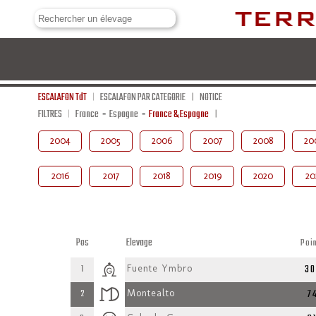
ESCALAFON TdT
ESCALAFON PAR CATEGORIE
NOTICE
FILTRES
France
-
Espagne
-
France & Espagne
2004
2005
2006
2007
2008
20
2016
2017
2018
2019
2020
20
Pos
Elevage
Poi
30
1
Fuente Ymbro
7
2
Montealto