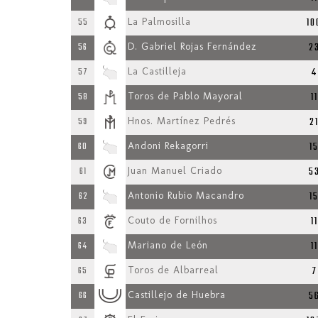
10
55
La Palmosilla
2
56
D. Gabriel Rojas Fernández
4
57
La Castilleja
11
58
Toros de Pablo Mayoral
2
59
Hnos. Martínez Pedrés
1
60
Andoni Rekagorri
5
61
Juan Manuel Criado
1
62
Antonio Rubio Macandro
11
63
Couto de Fornilhos
11
64
Mariano de León
7
65
Toros de Albarreal
5
66
Castillejo de Huebra