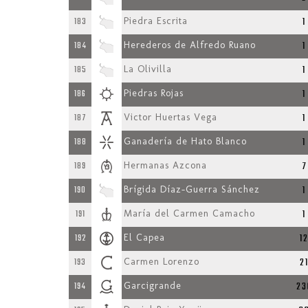
1
183
Piedra Escrita
1
184
Herederos de Alfredo Ruano
1
185
La Olivilla
1
186
Piedras Rojas
1
187
Victor Huertas Vega
1
188
Ganadería de Hato Blanco
7
189
Hermanas Azcona
1
190
Brígida Díaz-Guerra Sánchez
1
191
María del Carmen Camacho
1
192
El Capea
2
193
Carmen Lorenzo
23
194
Garcigrande