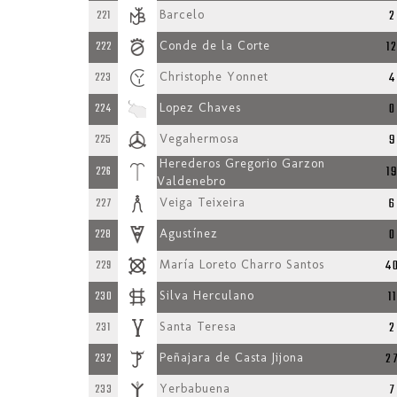
2
221
Barcelo
1
222
Conde de la Corte
4
223
Christophe Yonnet
0
224
Lopez Chaves
9
225
Vegahermosa
Herederos Gregorio Garzon
1
226
Valdenebro
6
227
Veiga Teixeira
0
228
Agustínez
4
229
María Loreto Charro Santos
11
230
Silva Herculano
2
231
Santa Teresa
2
232
Peñajara de Casta Jijona
7
233
Yerbabuena