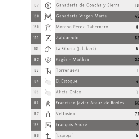
1
157
Ganadería de Concha y Sierra
4
158
Ganadería Virgen María
8
159
Moreno Pérez-Tabernero
5
160
Zalduendo
5
161
La Gloria (Jalabert)
3
162
Pagès - Mailhan
1
163
Torrenueva
4
164
El Estoque
1
165
Alicia Chico
6
166
Francisco Javier Arauz de Robles
7
167
Vellosino
2
168
François André
5
169
"Espioja"