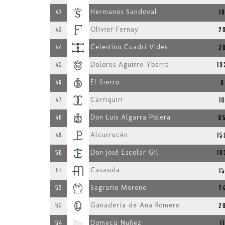
1
42
Hermanos Sandoval
2
43
Olivier Fernay
2
44
Celestino Cuadri Vides
13
45
Dolores Aguirre Ybarra
8
46
El Sierro
1
47
Carriquiri
6
48
Don Luis Algarra Polera
15
49
Alcurrucén
10
50
Don José Escolar Gil
1
51
Casasola
2
52
Sagrario Moreno
2
53
Ganadería de Ana Romero
11
54
Domecq Nuñez