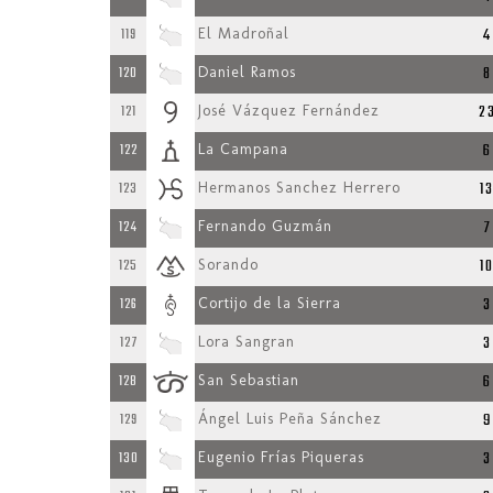
4
119
El Madroñal
8
120
Daniel Ramos
2
121
José Vázquez Fernández
6
122
La Campana
1
123
Hermanos Sanchez Herrero
7
124
Fernando Guzmán
1
125
Sorando
3
126
Cortijo de la Sierra
3
127
Lora Sangran
6
128
San Sebastian
9
129
Ángel Luis Peña Sánchez
3
130
Eugenio Frías Piqueras