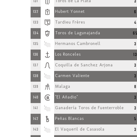
3
131
Toros de La Plata
6
132
Hubert Yonnet
4
133
Tardieu Frères
6
134
Toros de Lagunajanda
3
135
Hermanos Cambronell
1
136
Los Ronceles
3
137
Coquilla de Sanchez Arjona
3
138
Carmen Valiente
8
139
Malaga
3
140
"El Añadio"
3
141
Ganadería Toros de Fuenterroble
5
142
Peñas Blancas
3
143
El Vaqueril de Casasola