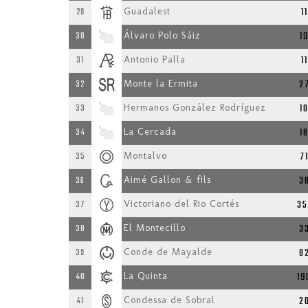
11
29
Guadalest
1
30
Álvaro Polo Sáiz
11
31
Antonio Palla
2
32
Monte la Ermita
1
33
Hermanos González Rodríguez
1
34
La Cercada
7
35
Montalvo
3
36
Aimé Gallon & fils
35
37
Victoriano del Rio Cortés
3
38
El Montecillo
8
39
Conde de Mayalde
19
40
La Quinta
2
41
Condessa de Sobral