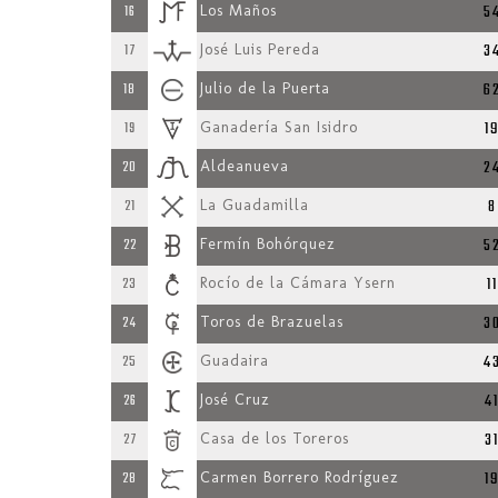
5
16
Los Maños
3
17
José Luis Pereda
6
18
Julio de la Puerta
1
19
Ganadería San Isidro
2
20
Aldeanueva
8
21
La Guadamilla
5
22
Fermín Bohórquez
11
23
Rocío de la Cámara Ysern
3
24
Toros de Brazuelas
4
25
Guadaira
4
26
José Cruz
3
27
Casa de los Toreros
1
28
Carmen Borrero Rodríguez