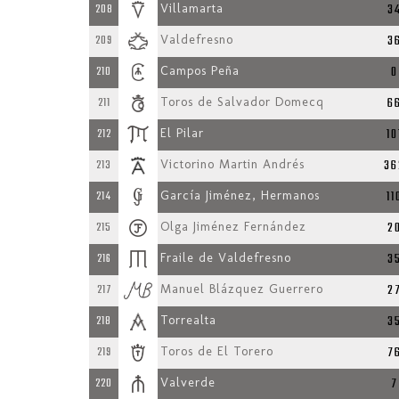
3
208
Villamarta
3
209
Valdefresno
0
210
Campos Peña
6
211
Toros de Salvador Domecq
10
212
El Pilar
36
213
Victorino Martin Andrés
11
214
García Jiménez, Hermanos
2
215
Olga Jiménez Fernández
3
216
Fraile de Valdefresno
2
217
Manuel Blázquez Guerrero
3
218
Torrealta
7
219
Toros de El Torero
7
220
Valverde