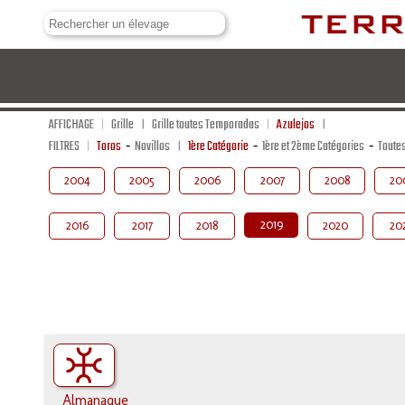
AFFICHAGE
Grille
Grille toutes Temporadas
Azulejos
FILTRES
Toros
-
Novillos
1ère Catégorie
-
1ère et 2ème Catégories
-
Toute
2004
2005
2006
2007
2008
20
2019
2016
2017
2018
2020
20
Almanaque