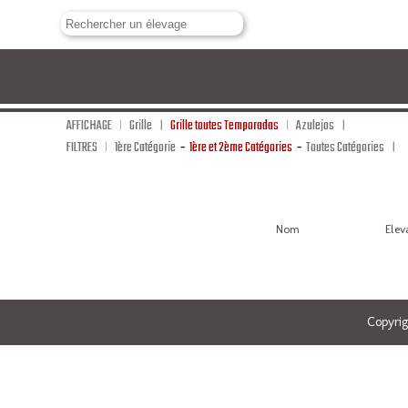
AFFICHAGE
Grille
Grille toutes Temporadas
Azulejos
FILTRES
1ère Catégorie
-
1ère et 2ème Catégories
-
Toutes Catégories
Nom
Elev
Copyri