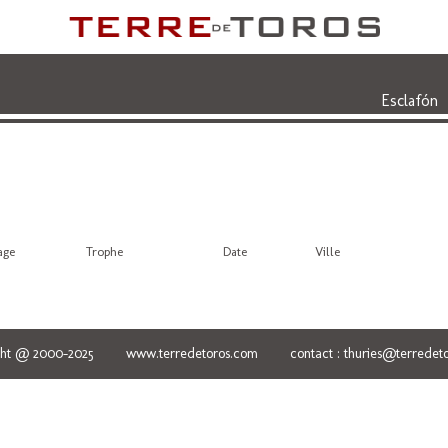
Esclafón
age
Trophe
Date
Ville
ght @ 2000-2025 www.terredetoros.com contact : thuries@terredeto