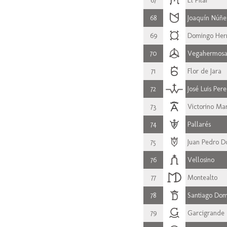
67
El Pilar
68
Joaquín Núñe
69
Domingo Her
70
Vegahermos
71
Flor de Jara
72
José Luis Per
73
Victorino Ma
74
Pallarés
75
Juan Pedro 
76
Vellosino
77
Montealto
78
Santiago Do
79
Garcigrande