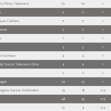
acio Pérez-Tabernero
10
10
1
s
2
2
1
nçao Coimbra
11
11
1
onnet
2
2
1
s
1
1
1
3
3
1
jo Sacristan
4
4
1
dal Garcia Tabernero Orive
4
4
1
2
2
1
Yagüe
24
23
1
egorio Garzon Valdenebro
19
18
0.9
48
45
0.9
10
9
0.9