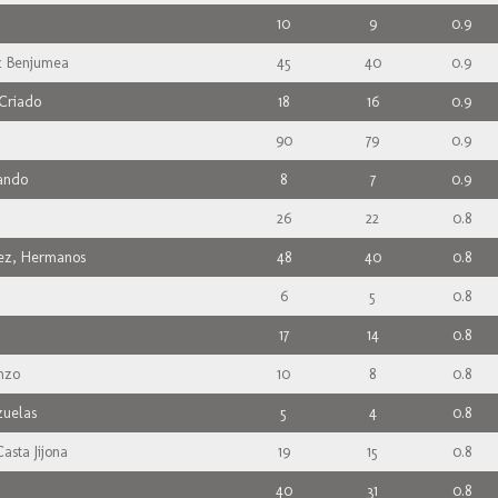
10
9
0.9
z Benjumea
45
40
0.9
Criado
18
16
0.9
90
79
0.9
ando
8
7
0.9
26
22
0.8
ez, Hermanos
48
40
0.8
6
5
0.8
17
14
0.8
nzo
10
8
0.8
zuelas
5
4
0.8
asta Jijona
19
15
0.8
40
31
0.8