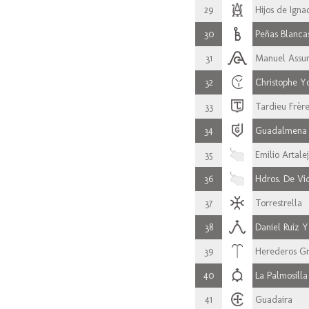
29
Hijos de Ign
30
Peñas Blanca
31
Manuel Assu
32
Christophe Y
33
Tardieu Frère
34
Guadalmena
35
Emilio Artale
36
Hdros. De Vi
37
Torrestrella
38
Daniel Ruiz 
39
Herederos Gr
40
La Palmosilla
41
Guadaira