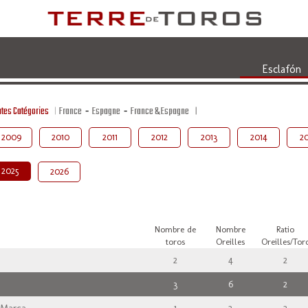
Esclafón
tes Catégories
France
-
Espagne
-
France & Espagne
2009
2010
2011
2012
2013
2014
20
2025
2026
Nombre de
Nombre
Ratio
toros
Oreilles
Oreilles/Tor
2
4
2
3
6
2