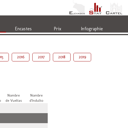
Encastes
Prix
Infographie
15
2016
2017
2018
2019
Nombre
Nombre
o
de Vueltas
d'Indulto