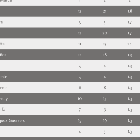
s Marca
1
2
2
n
12
21
1.8
ve
3
5
1.7
12
20
1.7
ita
11
15
1.4
ñoz
12
16
1.3
3
4
1.3
ente
3
4
1.3
orne
6
8
1.3
rnay
10
13
1.3
ifa
7
9
1.3
quez Guerrero
15
19
1.3
4
5
1.3