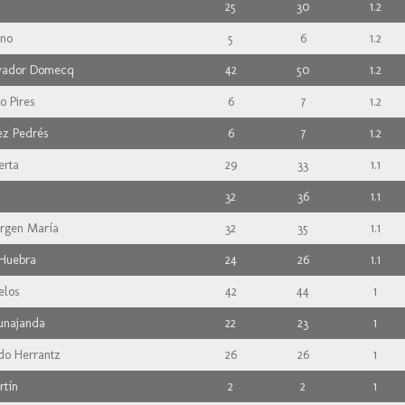
25
30
1.2
ano
5
6
1.2
lvador Domecq
42
50
1.2
o Pires
6
7
1.2
ez Pedrés
6
7
1.2
erta
29
33
1.1
32
36
1.1
rgen María
32
35
1.1
 Huebra
24
26
1.1
elos
42
44
1
unajanda
22
23
1
do Herrantz
26
26
1
rtín
2
2
1