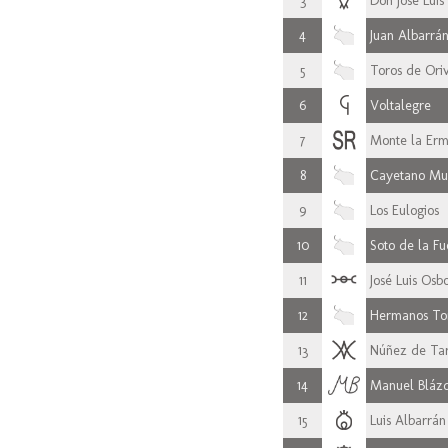
3
Don José Lui
4
Juan Albarrá
5
Toros de Ori
6
Voltalegre
7
Monte la Erm
8
Cayetano Mu
9
Los Eulogios
10
Soto de la Fu
11
José Luis Osb
12
Hermanos To
13
Núñez de Tar
14
Manuel Bláz
15
Luis Albarrán