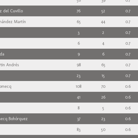
56
39
0.7
z del Cuvillo
76
52
0.7
nández Martín
65
44
0.7
a
3
2
0.7
6
4
0.7
eda
9
6
0.7
rtin Andrés
98
65
0.7
23
15
0.7
Domecq
108
70
0.6
41
26
0.6
8
5
0.6
mecq Bohórquez
37
23
0.6
83
50
0.6