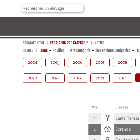
ESCALAFON TdT
ESCALAFON PAR CATEGORIE
NOTICE
FILTRES
Toros
-
Novillos
1ère Catégorie
-
1ère et 2ème Catégories
-
Tou
2004
2005
2006
2007
2008
2020
2021
2022
2023
2024
Pos
Elevage
1
Santa Teresa
2
Sorando