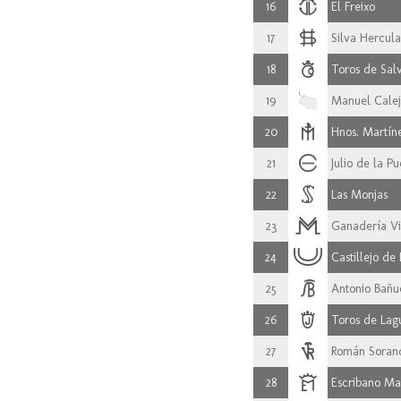
16
El Freixo
17
Silva Hercul
18
Toros de Sa
19
Manuel Calej
20
Hnos. Martín
21
Julio de la Pu
22
Las Monjas
23
Ganadería Vi
24
Castillejo de
25
Antonio Bañu
26
Toros de Lag
27
Román Soran
28
Escribano Ma