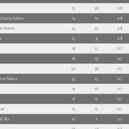
75
58
0.8
 Charro Santos
13
10
0.8
el Puerto
33
25
0.8
a
12
9
0.8
18
13
0.7
18
13
0.7
50
36
0.7
rra Polera
35
25
0.7
14
10
0.7
17
12
0.7
han
17
12
0.7
& fils
10
7
0.7