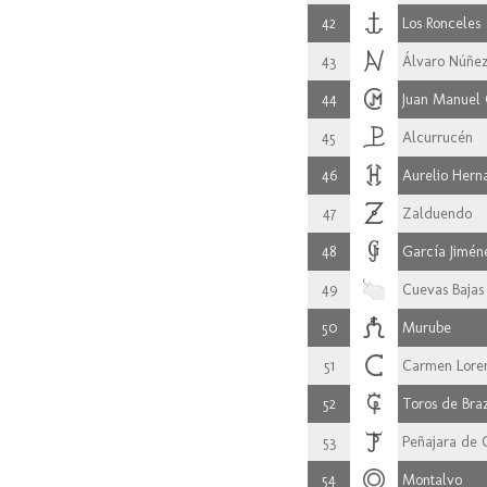
42
Los Ronceles
43
Álvaro Núñe
44
Juan Manuel 
45
Alcurrucén
46
Aurelio Hern
47
Zalduendo
48
García Jimén
49
Cuevas Bajas
50
Murube
51
Carmen Lore
52
Toros de Bra
53
Peñajara de C
54
Montalvo