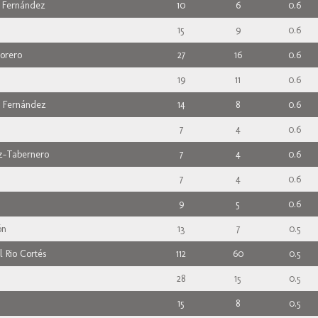
 Fernández
10
6
0.6
15
9
0.6
Torero
27
16
0.6
19
11
0.6
 Fernández
14
8
0.6
7
4
0.6
z-Tabernero
7
4
0.6
7
4
0.6
9
5
0.6
ón
13
7
0.5
l Rio Cortés
112
60
0.5
28
15
0.5
15
8
0.5