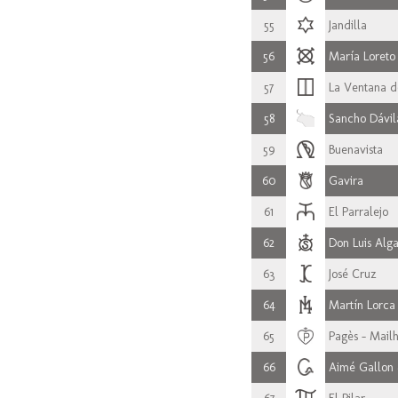
55
Jandilla
56
María Loreto
57
La Ventana d
58
Sancho Dávil
59
Buenavista
60
Gavira
61
El Parralejo
62
Don Luis Alga
63
José Cruz
64
Martín Lorca
65
Pagès - Mail
66
Aimé Gallon 