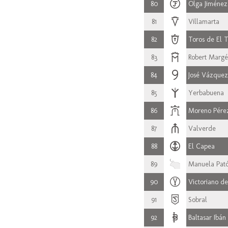
80
Olga Jiménez
81
Villamarta
82
Toros de El 
83
Robert Margé
84
José Vázquez
85
Yerbabuena
86
Moreno Pére
87
Valverde
88
El Capea
89
Manuela Pat
90
Victoriano de
91
Sobral
92
Baltasar Ibán