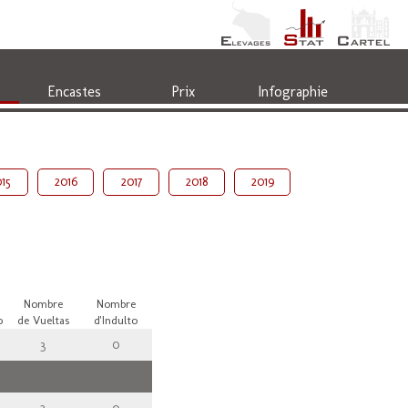
Encastes
Prix
Infographie
15
2016
2017
2018
2019
Nombre
Nombre
o
de Vueltas
d'Indulto
3
0