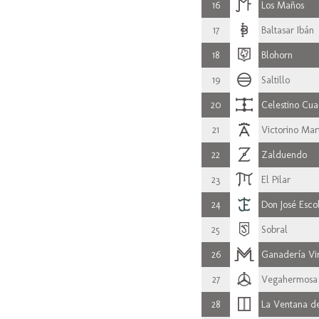
16
Los Maños
17
Baltasar Ibán
18
Blohorn
19
Saltillo
20
Celestino Cua
21
Victorino Mar
22
Zalduendo
23
El Pilar
24
Don José Esco
25
Sobral
26
Ganadería Vi
27
Vegahermosa
28
La Ventana de