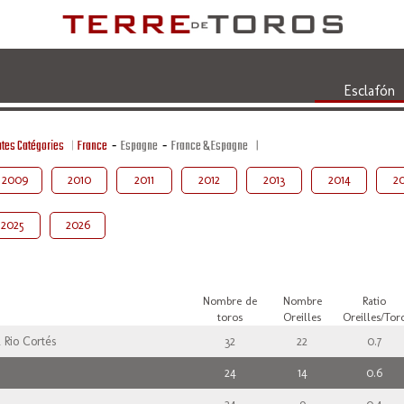
Esclafón
tes Catégories
France
-
Espagne
-
France & Espagne
2009
2010
2011
2012
2013
2014
20
2025
2026
Nombre de
Nombre
Ratio
toros
Oreilles
Oreilles/Tor
 Rio Cortés
32
22
0.7
24
14
0.6