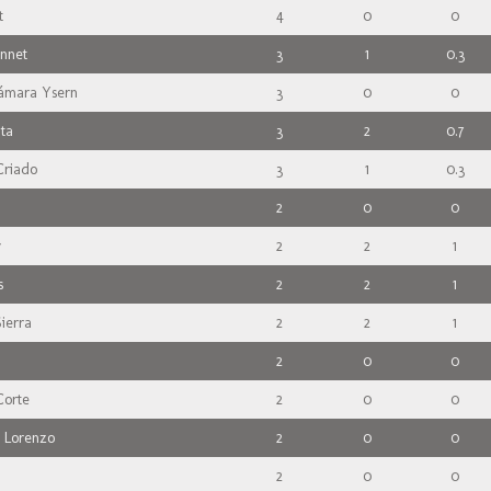
t
4
0
0
onnet
3
1
0.3
Cámara Ysern
3
0
0
ta
3
2
0.7
Criado
3
1
0.3
2
0
0
y
2
2
1
s
2
2
1
Sierra
2
2
1
2
0
0
Corte
2
0
0
n Lorenzo
2
0
0
2
0
0