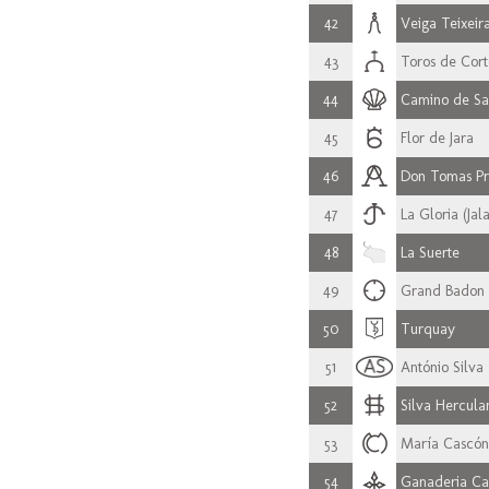
42
Veiga Teixeir
43
Toros de Cort
44
Camino de Sa
45
Flor de Jara
46
Don Tomas Pri
47
La Gloria (Jal
48
La Suerte
49
Grand Badon (
50
Turquay
51
António Silva
52
Silva Hercula
53
María Cascón
54
Ganaderia Ca