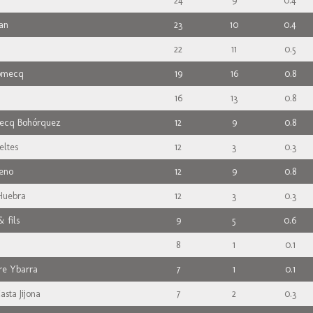
24
9
0.4
an
23
10
0.4
22
11
0.5
Domecq
19
16
0.8
16
13
0.8
ecq Bohórquez
12
9
0.8
eltes
12
3
0.3
eno
12
9
0.8
 Huebra
12
3
0.3
 fils
9
5
0.6
8
1
0.1
re Ybarra
7
1
0.1
asta Jijona
7
2
0.3