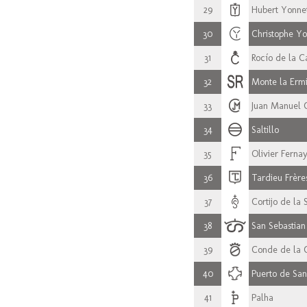
29
Hubert Yonne
30
Christophe Y
31
Rocío de la 
32
Monte la Ermi
33
Juan Manuel 
34
Saltillo
35
Olivier Ferna
36
Tardieu Frère
37
Cortijo de la 
38
San Sebastian
39
Conde de la 
40
Puerto de Sa
41
Palha