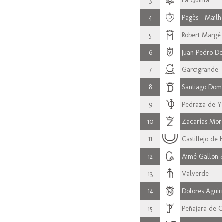
3
La Quinta
4
Pagès - Mailh
5
Robert Margé
6
Juan Pedro 
7
Garcigrande
8
Santiago Dom
9
Pedraza de Y
10
Zacarías Mor
11
Castillejo de
12
Aimé Gallon &
13
Valverde
14
Dolores Aguir
15
Peñajara de C