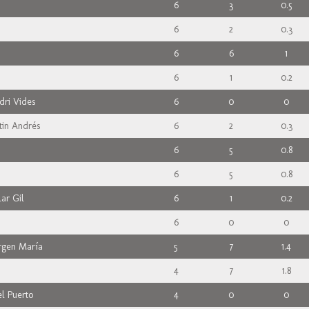
6
3
0.5
6
2
0.3
6
6
1
6
1
0.2
dri Vides
6
0
0
tin Andrés
6
2
0.3
6
5
0.8
6
5
0.8
lar Gil
6
1
0.2
6
0
0
rgen María
5
7
1.4
4
7
1.8
l Puerto
4
0
0