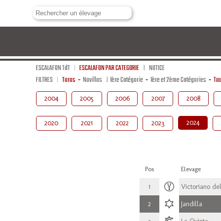
ESCALAFON TdT
ESCALAFON PAR CATEGORIE
NOTICE
FILTRES
Toros
-
Novillos
1ère Catégorie
-
1ère et 2ème Catégories
-
Tou
2004
2005
2006
2007
2008
2024
2020
2021
2022
2023
Pos
Elevage
1
Victoriano del
2
Jandilla