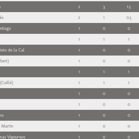
a
2
3
1.5
és
2
1
0.5
ntiago
1
0
0
1
1
1
eto de la Cal
1
0
0
abert)
1
0
0
1
1
1
Cuillé)
1
1
1
1
0
0
1
0
0
no
1
0
0
 Martín
1
0
0
nas Vigouroux
1
0
0