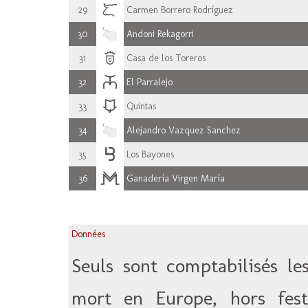
29
Carmen Borrero Rodríguez
30
Andoni Rekagorri
31
Casa de los Toreros
32
El Parralejo
33
Quintas
34
Alejandro Vazquez Sanchez
35
Los Bayones
36
Ganadería Virgen María
Données
Seuls sont comptabilisés le
mort en Europe, hors festi