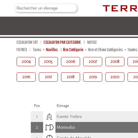
ESCALAFON TdT
ESCALAFON PAR CATEGORIE
NOTICE
FILTRES
Toros
-
Novillos
1ère Catégorie
-
1ère et 2ème Catégories
-
Toutes
2004
2005
2006
2007
2008
20
2016
2017
2018
2019
2020
20
Pos
Elevage
1
Fuente Ymbro
2
Montealto