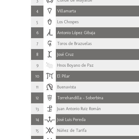
3
Conde de Mayalde
4
Villamarta
5
Los Chospes
6
Antonio López Gibaja
7
Toros de Brazuelas
8
José Cruz
9
Hnos Boyano de Paz
10
El Pilar
11
Buenavista
12
Torrehandilla - Soberbina
13
Juan Antonio Ruiz Román
14
José Luis Pereda
15
Núñez de Tarifa