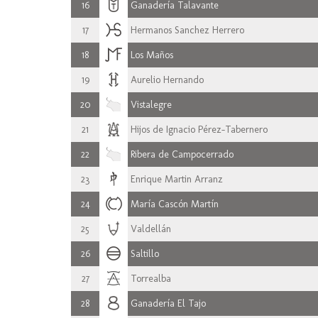
16
Ganadería Talavante
17
Hermanos Sanchez Herrero
18
Los Maños
19
Aurelio Hernando
20
Vistalegre
21
Hijos de Ignacio Pérez-Tabernero
22
Ribera de Campocerrado
23
Enrique Martin Arranz
24
María Cascón Martín
25
Valdellán
26
Saltillo
27
Torrealba
28
Ganadería El Tajo