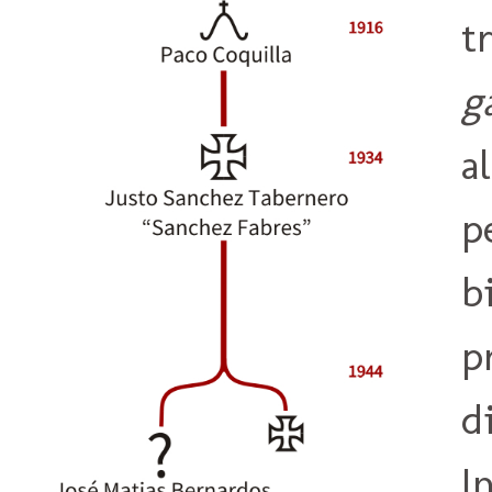
t
g
a
p
b
p
d
I