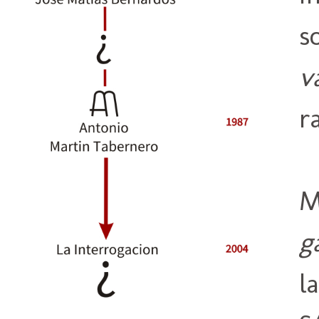
s
v
r
M
g
l