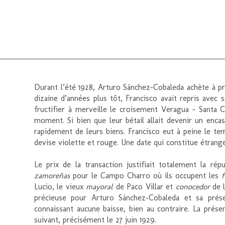
Durant l’été 1928, Arturo Sánchez-Cobaleda achète à prix
dizaine d’années plus tôt, Francisco avait repris avec s
fructifier à merveille le croisement Veragua – Santa
moment. Si bien que leur bétail allait devenir un encas
rapidement de leurs biens. Francisco eut à peine le tem
devise violette et rouge. Une date qui constitue étrange
Le prix de la transaction justifiait totalement la rép
zamoreñas
pour le Campo Charro où ils occupent les
f
Lucio, le vieux
mayoral
de Paco Villar et
conocedor
de l
précieuse pour Arturo Sánchez-Cobaleda et sa prés
connaissant aucune baisse, bien au contraire. La présen
suivant, précisément le 27 juin 1929.