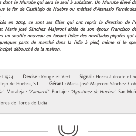
s dont le Murube qui sera le seul à subsister. Un Murube élevé d
us le fer de Castillejo de Huebra ou métissé d’Atanasio Fernández
.
ès en 2014, ce sont ses filles qui ont repris la direction de l’
nt María José Sánchez Majeroni aidée de son époux Francisco de 
rs un souffle nouveau en faisant lidier des novilladas piquées qui 
quelques parts de marché dans la lidia à pied, même si le spec
incipal débouché de la maison.
et 1924
Devise :
Rouge et Vert
Signal :
Horca à droite et h
lejo de Huebra, S.L.
Gérant :
María José Majeroni Sánchez-Cob
a"
Moraleja
•
"Zamarril"
Portaje
•
"Agustinez de Huebra"
San Mu
res de Toros de Lidia