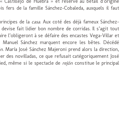
Castillejo de Huebra » et réservé au bétail d’origine
s fers de la famille Sánchez-Cobaleda, auxquels il faut
principes de la
casa
. Aux coté des déjà fameux Sánchez-
 devise fait lidier bon nombre de corridas. Il s’agit tout
e l’obligeront à se défaire des encastes Vega-Villar et
sé Manuel Sánchez marquent encore les bêtes. Décédé
ón
. María José Sánchez Majeroni prend alors la direction,
dier des novilladas, ce que refusait catégoriquement José
ied, même si le spectacle de
rejón
constitue le principal