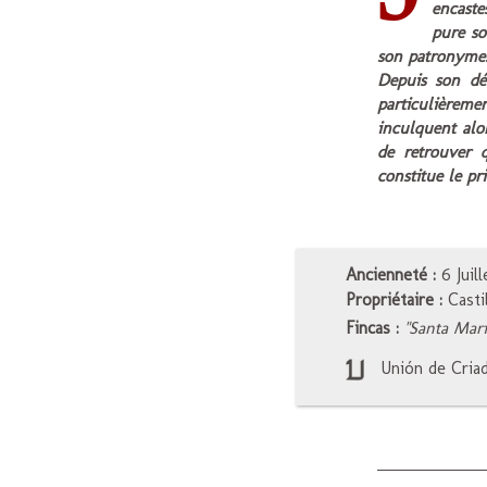
encaste
pure so
son patronyme
Depuis son déc
particulièreme
inculquent alo
de retrouver 
constitue le pr
Ancienneté :
6 Juill
Propriétaire :
Castil
Fincas :
"Santa Mari
Unión de Criado