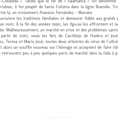
-Cobaleda ». Tandis que le fer de « Salamanca » fut dénommé « 
ubias, il fut peuplé de Santa Coloma dans la ligne Buendía. Troi
ette là, un croisement Atanasio Fernández – Murube.
rsuivre les traditions familiales et demeurer fidèle aux grands 
t un nom. À la fin des années 1990, les
figuras
les affrontent et la
e. Malheureusement, un marché en crise et des problèmes sanitair
artir de 2010, seuls les fers de Castillejo de Huebra et Jo
es, Teresa et Maria José, toutes deux atteintes du virus de l’
afici
nt alors un souffle nouveau sur l’élevage et acceptent de faire li
ils retrouvent peu à peu quelques parts de marché dans la
lidia
à p