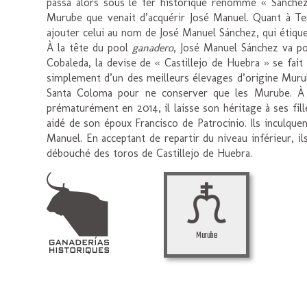
passa alors sous le fer historique renommé « Sánchez
Murube que venait d’acquérir José Manuel. Quant à Terr
ajouter celui au nom de José Manuel Sánchez, qui étiqu
À la tête du pool
ganadero
, José Manuel Sánchez va pou
Cobaleda, la devise de « Castillejo de Huebra » se fai
simplement d’un des meilleurs élevages d’origine Murub
Santa Coloma pour ne conserver que les Murube. À p
prématurément en 2014, il laisse son héritage à ses fill
aidé de son époux Francisco de Patrocinio. Ils inculque
Manuel. En acceptant de repartir du niveau inférieur, 
débouché des toros de Castillejo de Huebra.
Murube