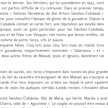
non le dernier. Ses héritiers, qui lui succédèrent en 1942, vont
l est parfois difficile de s’y retrouver. Dans un premier temps,
a devise « Señores Herederos de don Arturo Sánchez-Cobaleda ».
ère, pour connaître l’époque de gloire de la
ganadería
. Depuis la
-Cobaleda connait un cartel fort, une réputation qui excelle dans
poque, avait un goût particulier pour les Sánchez-Cobaleda,
uza et de Pepe Luis Vásquez, rien moins que douze oreilles, six
 comme de petits toros, vifs et suaves.
inquante bêtes. Cinq lots pour cinq fers mais en réalité trois
urs
ganaderías
, respectivement nommées « Salamanca » et «
 deux autres frères de Manuel, Jesús et Ignacio, donnèrent vie
ant de succès, ses toros s’imposent dans toutes les plus grandes 
ent du fait du caractère intransigeant de don Manuel qui n’accepte 
mande d’un toro imposant, un critère sur lequel le petit squelet
les de
rejón
, les quelques corridas à pieds restant, s’écoulent dés
eroni Sánchez-Cobaleda, fille de Maria, qui hérite. Mariée à Jo
Charro, celle de « Agustinez ». Le couple ne pouvait être mieux d