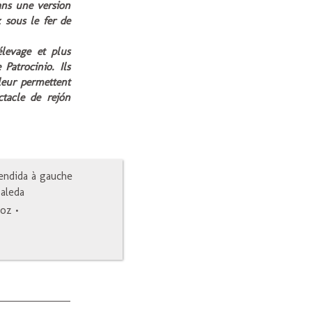
ans une version
 sous le fer de
élevage et plus
Patrocinio. Ils
leur permettent
tacle de rejón
endida à gauche
aleda
ñoz
•