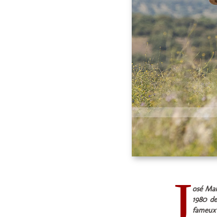
J
osé Man
1980 de
fameux 