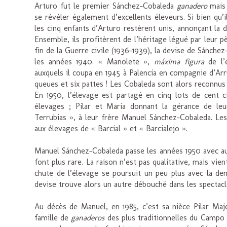
Arturo fut le premier Sánchez-Cobaleda
ganadero
mais 
se révéler également d’excellents éleveurs. Si bien qu’i
les cinq enfants d’Arturo restèrent unis, annonçant l
Ensemble, ils profitèrent de l’héritage légué par leur p
fin de la Guerre civile (1936-1939), la devise de Sánchez
les années 1940. « Manolete »,
máxima figura
de l’é
auxquels il coupa en 1945 à Palencia en compagnie d’Arr
queues et six pattes ! Les Cobaleda sont alors reconnus
En 1950, l’élevage est partagé en cinq lots de cent c
élevages ; Pilar et Maria donnant la gérance de le
Terrubias », à leur frère Manuel Sánchez-Cobaleda. Les
aux élevages de « Barcial » et « Barcialejo ».
Manuel Sánchez-Cobaleda passe les années 1950 avec aut
font plus rare. La raison n’est pas qualitative, mais vi
chute de l’élevage se poursuit un peu plus avec la de
devise trouve alors un autre débouché dans les spectac
Au décès de Manuel, en 1985, c’est sa nièce Pilar Maj
famille de
ganaderos
des plus traditionnelles du Campo 