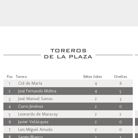
Pos
Torero
Bêtes lidies
Oreilles
1
Cid de María
4
6
2
José Fernando Molina
4
5
3
José Manuel Samos
2
3
4
Curro Jiménez
2
0
5
Leonardo de Maracay
2
2
6
Javier Velázquez
2
0
7
Luis Miguel Amado
2
0
8
Sergio Blanco
2
3