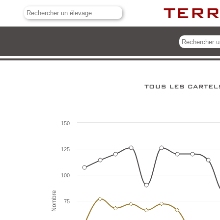
150
125
100
Nombre
75