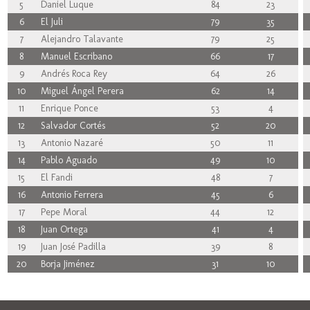
5
Daniel Luque
84
23
6
El Juli
79
35
7
Alejandro Talavante
79
25
8
Manuel Escribano
66
17
9
Andrés Roca Rey
64
26
10
Miguel Ángel Perera
62
14
11
Enrique Ponce
53
4
12
Salvador Cortés
52
20
13
Antonio Nazaré
50
11
14
Pablo Aguado
49
10
15
El Fandi
48
7
16
Antonio Ferrera
45
6
17
Pepe Moral
44
12
18
Juan Ortega
41
4
19
Juan José Padilla
39
8
20
Borja Jiménez
31
10