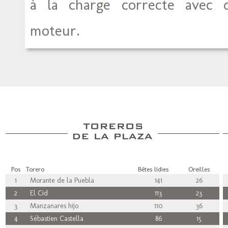
à la charge correcte avec 
moteur.
Pos
Torero
Bêtes lidies
Oreilles
1
Morante de la Puebla
141
26
2
El Cid
113
23
3
Manzanares hijo
110
36
4
Sébastien Castella
86
15