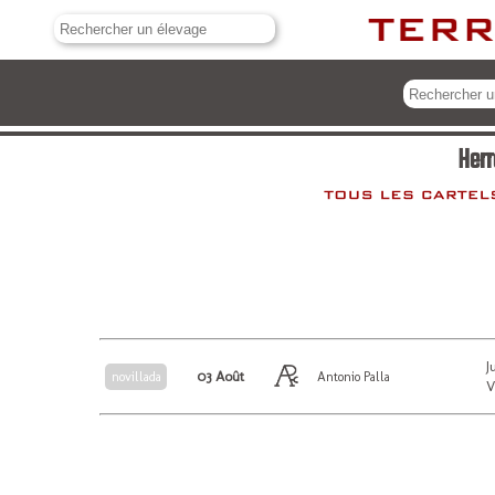
Herr
J
03 Août
novillada
Antonio Palla
V