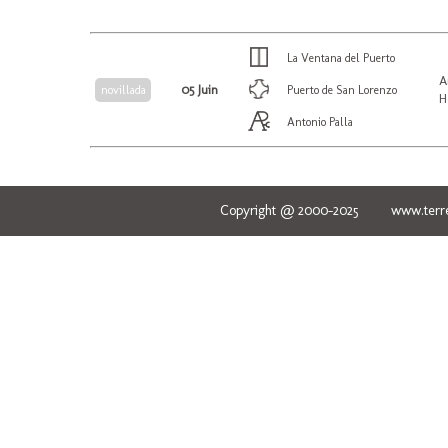
La Ventana del Puerto
A
05 Juin
novillada
Puerto de San Lorenzo
H
Antonio Palla
Copyright @ 2000-2025 www.terred