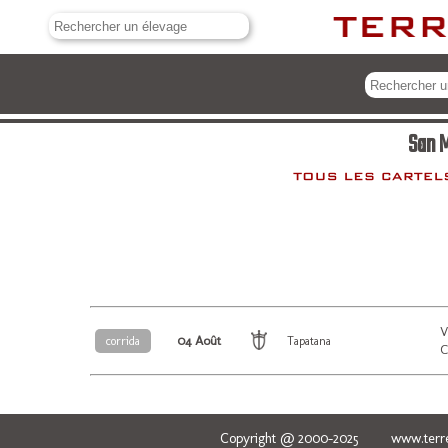
San M
V
04 Août
corrida
Tapatana
C
Copyright @ 2000-2025 www.terred