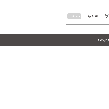
19 Août
novillada
Copyri