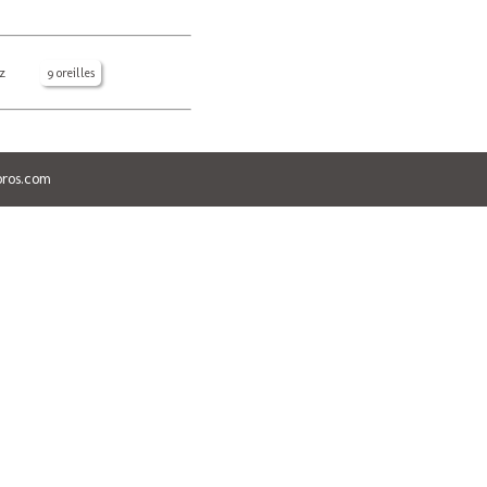
z
9 oreilles
ros.com