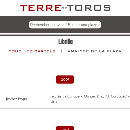
Librilla
2007
Jesulín de Ubrique - Manuel Díaz "El Cordobés" -
Jiménez Pasquau
Liria
2006