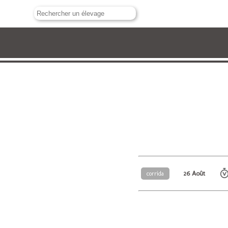
26 Août
corrida