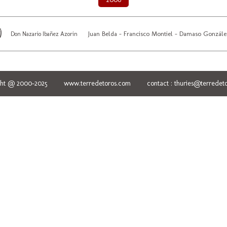
Juan Belda - Francisco Montiel - Damaso Gonzále
Don Nazario Ibañez Azorin
ght @ 2000-2025 www.terredetoros.com contact : thuries@terredeto