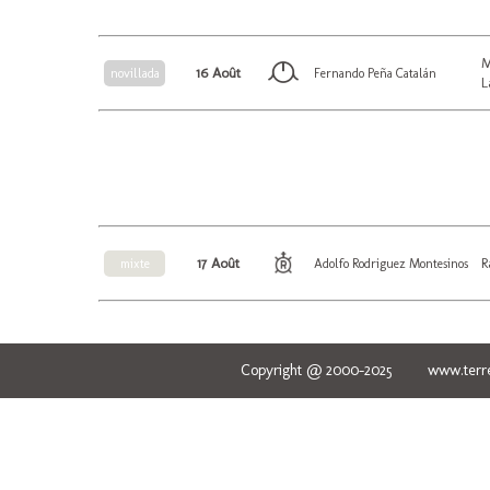
M
16 Août
novillada
Fernando Peña Catalán
L
17 Août
R
mixte
Adolfo Rodriguez Montesinos
Copyright @ 2000-2025 www.terred