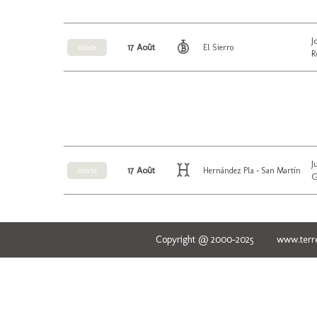
J
17 Août
mixte
El Sierro
R
J
17 Août
mixte
Hernández Pla - San Martín
G
Copyright @ 2000-2025 www.terred