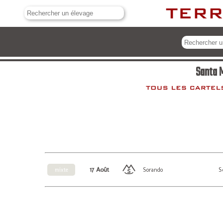
Santa M
17 Août
S
mixte
Sorando