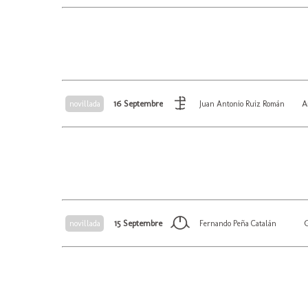
16 Septembre
A
novillada
Juan Antonio Ruiz Román
15 Septembre
G
novillada
Fernando Peña Catalán