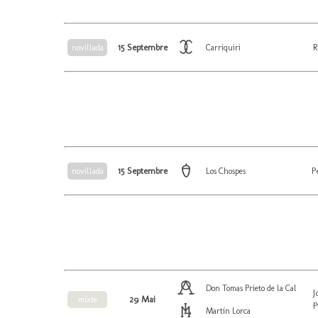
15 Septembre
R
novillada
Carriquiri
15 Septembre
P
novillada
Los Chospes
Don Tomas Prieto de la Cal
J
29 Mai
mixte
P
Martín Lorca