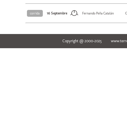
16 Septembre
G
corrida
Fernando Peña Catalán
Copyright @ 2000-2025 www.terred