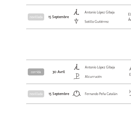
Antonio López Gibaja
E
15 Septembre
novillada
Á
Sotillo Gutiérrez
Antonio López Gibaja
30 Avril
corrida
Alcurrucén
J
15 Septembre
novillada
Fernando Peña Catalán
"