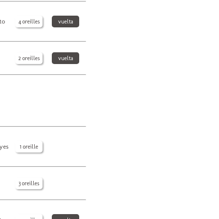
to
4 oreilles
vuelta
2 oreilles
vuelta
eyes
1 oreille
3 oreilles