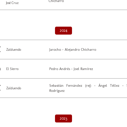
Chicharro
José Cruz
2024
Jarocho - Alejandro Chicharro
Zalduendo
Pedro Andrés - Joel Ramírez
El Sierro
Sebastián Fernández (rej) - Ángel Téllez - 
Zalduendo
Rodríguez
2023