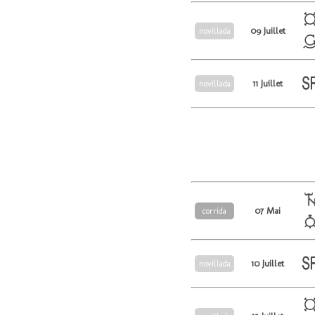
09 Juillet
novillada
11 Juillet
novillada
07 Mai
corrida
10 Juillet
novillada