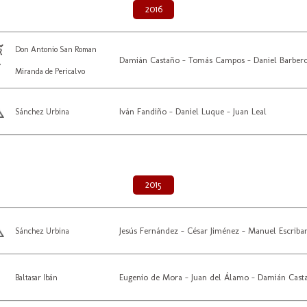
2016
Don Antonio San Roman
Damián Castaño - Tomás Campos - Daniel Barber
Miranda de Pericalvo
Iván Fandiño - Daniel Luque - Juan Leal
Sánchez Urbina
2015
Jesús Fernández - César Jiménez - Manuel Escriba
Sánchez Urbina
Eugenio de Mora - Juan del Álamo - Damián Cast
Baltasar Ibán