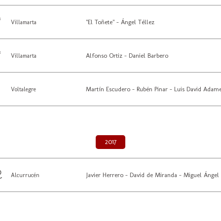
"El Toñete" - Ángel Téllez
Villamarta
Alfonso Ortiz - Daniel Barbero
Villamarta
Martín Escudero - Rubén Pinar - Luis David Adam
Voltalegre
2017
Javier Herrero - David de Miranda - Miguel Ángel 
Alcurrucén