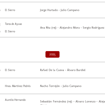
Jorge Hurtado - Julio Campano
El Sierro
Toros de Ayuso
Ana Rita (rej) - Alejandro Mora - Sergio Rodríguez
El Sierro
2025
Rafael De la Cueva - Álvaro Burdiel
El Sierro
Nacho Torrejón - Julio Campano
Hnos. Martínez Pedrés
Aurelio Hernando
Sebastián Fernández (rej) - Alvaro Lorenzo - Alej