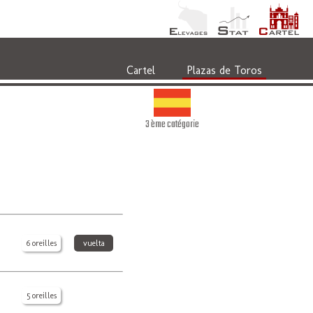
Cartel
Plazas de Toros
3 ème catégorie
6 oreilles
vuelta
5 oreilles