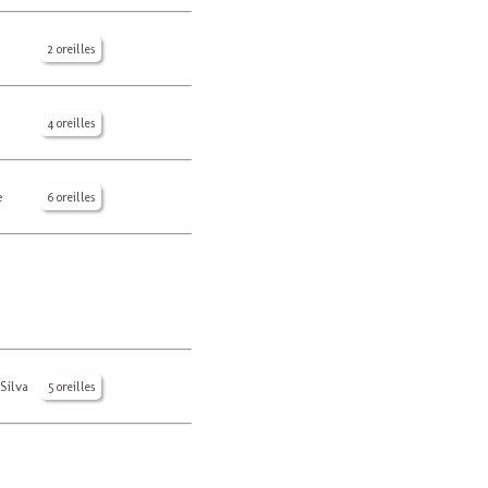
2 oreilles
4 oreilles
e
6 oreilles
Silva
5 oreilles