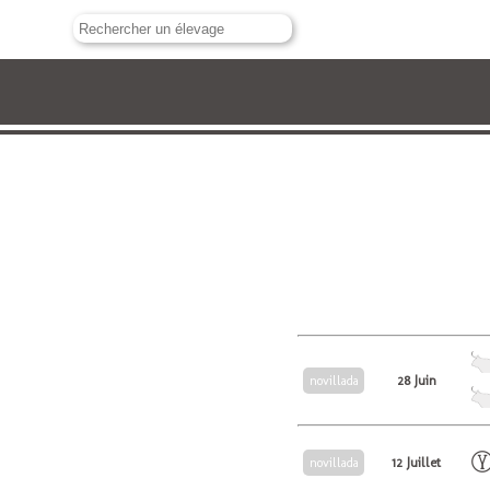
28 Juin
novillada
12 Juillet
novillada