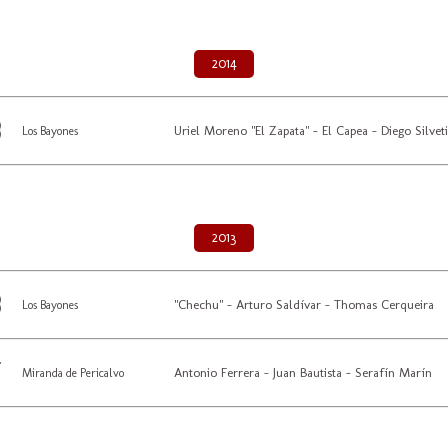
2014
Uriel Moreno "El Zapata" - El Capea - Diego Silveti
Los Bayones
2013
"Chechu" - Arturo Saldívar - Thomas Cerqueira
Los Bayones
Antonio Ferrera - Juan Bautista - Serafín Marín
Miranda de Pericalvo