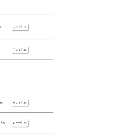
o
5 oreilles
7 oreilles
no
6 oreilles
año
6 oreilles