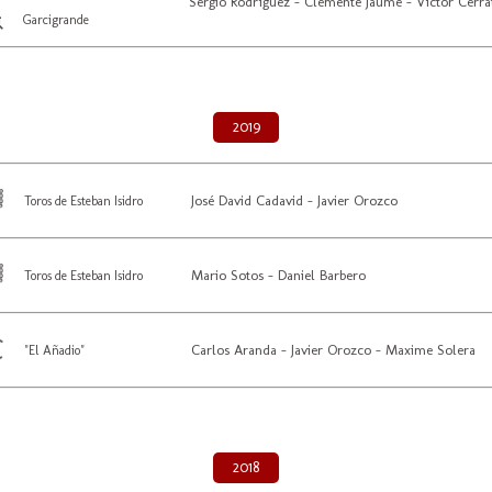
Sergio Rodríguez - Clemente Jaume - Víctor Cerra
Garcigrande
2019
José David Cadavid - Javier Orozco
Toros de Esteban Isidro
Mario Sotos - Daniel Barbero
Toros de Esteban Isidro
Carlos Aranda - Javier Orozco - Maxime Solera
"El Añadio"
2018