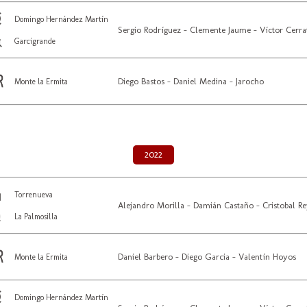
Domingo Hernández Martín
Sergio Rodríguez - Clemente Jaume - Víctor Cerra
Garcigrande
Diego Bastos - Daniel Medina - Jarocho
Monte la Ermita
2022
Torrenueva
Alejandro Morilla - Damián Castaño - Cristobal R
La Palmosilla
Daniel Barbero - Diego Garcia - Valentín Hoyos
Monte la Ermita
Domingo Hernández Martín