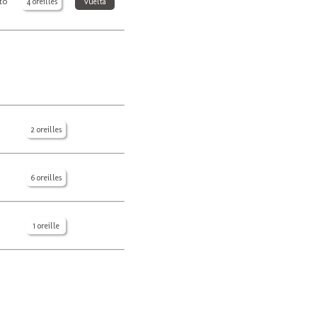
to
4 oreilles
vuelta
2 oreilles
6 oreilles
1 oreille