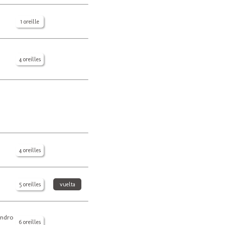
1 oreille
4 oreilles
4 oreilles
5 oreilles
vuelta
andro
6 oreilles