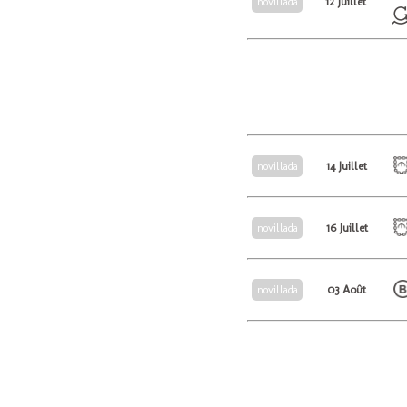
12 Juillet
novillada
14 Juillet
novillada
16 Juillet
novillada
03 Août
novillada