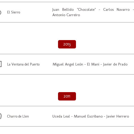
Juan Bellido "Chocolate" - Carlos Navarro 
El Sierro
Antonio Carreiro
2013
Miguel Angel León - El Mani - Javier de Prado
La Ventana del Puerto
2011
Uceda Leal - Manuel Escribano - Javier Herrero
Charro de Llen