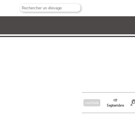
07
novillada
Septembre