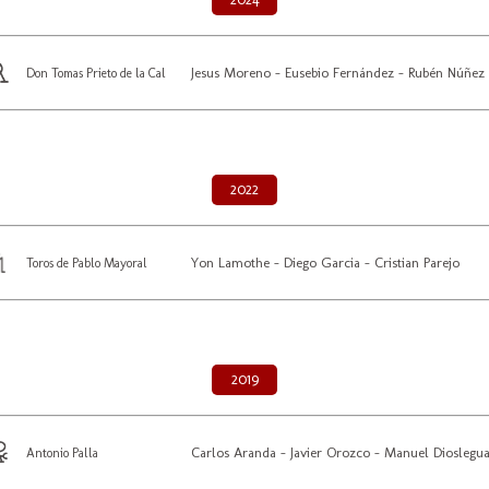
Jesus Moreno - Eusebio Fernández - Rubén Núñez
Don Tomas Prieto de la Cal
2022
Yon Lamothe - Diego Garcia - Cristian Parejo
Toros de Pablo Mayoral
2019
Carlos Aranda - Javier Orozco - Manuel Dioslegu
Antonio Palla