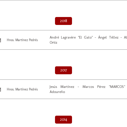
2018
André Lagravère "El Galo" - Ángel Téllez - A
Hnos. Martínez Pedrés
Ortiz
2017
Jesús Martínez - Marcos Pérez "MARCOS"
Hnos. Martínez Pedrés
Adoureño
2014