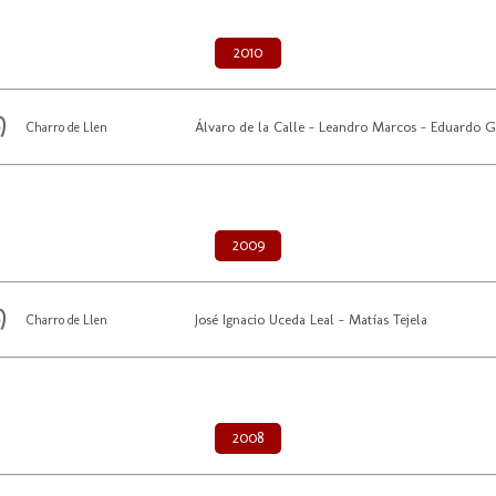
2010
Álvaro de la Calle - Leandro Marcos - Eduardo G
Charro de Llen
2009
José Ignacio Uceda Leal - Matías Tejela
Charro de Llen
2008