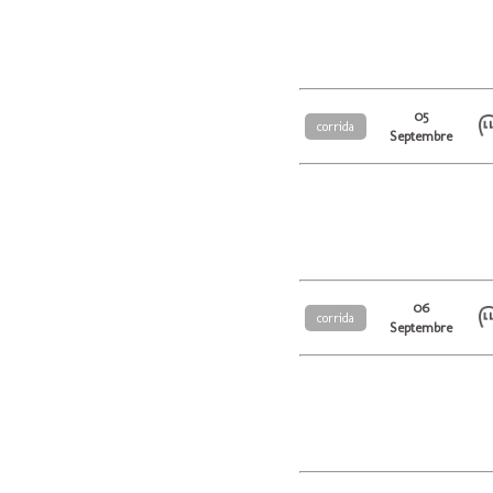
05
corrida
Septembre
06
corrida
Septembre