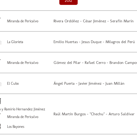
2012
Rivera Ordóñez - César Jiménez - Serafín Marín
Miranda de Pericalvo
Emilio Huertas - Jesus Duque - Milagros del Perú
La Glorieta
Gómez del Pilar - Rafael Cerro - Brandon Campo
Miranda de Pericalvo
Ángel Puerta - Javier Jiménez - Juan Millán
El Cubo
o y Ramirio Hernandez Jiménez
Raúl Martín Burgos - "Chechu" - Arturo Saldívar
Miranda de Pericalvo
Los Bayones