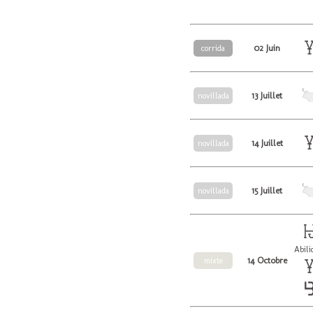
02 Juin
corrida
13 Juillet
novillada
14 Juillet
novillada
15 Juillet
novillada
Abili
14 Octobre
mixte