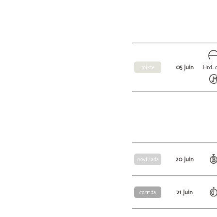
05 Juin
mixte
Hrd. 
20 Juin
novillada
21 Juin
corrida