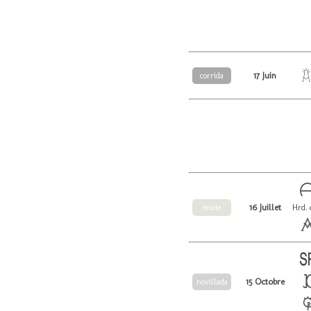
17 Juin
corrida
16 Juillet
mixte
Hrd. 
15 Octobre
novillada