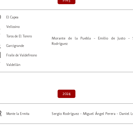
El Capea
Vellosino
Toros de El Torero
Morante de la Puebla - Emilio de Justo - S
Rodríguez
Garcigrande
Fraile de Valdefresno
Valdellán
2024
Sergio Rodríguez - Miguel Ángel Perera - Daniel 
Monte la Ermita