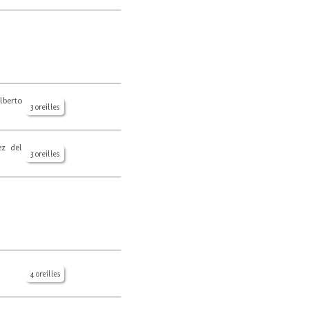
lberto
3 oreilles
z del
3 oreilles
4 oreilles