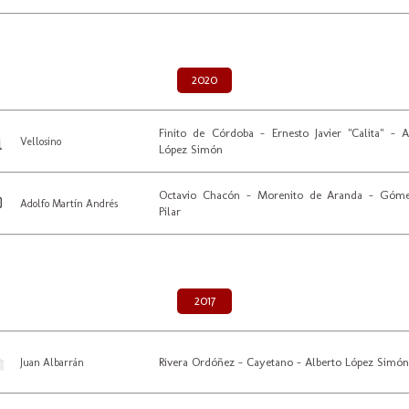
2020
Finito de Córdoba - Ernesto Javier "Calita" - A
Vellosino
López Simón
Octavio Chacón - Morenito de Aranda - Góme
Adolfo Martín Andrés
Pilar
2017
Rivera Ordóñez - Cayetano - Alberto López Simón
Juan Albarrán