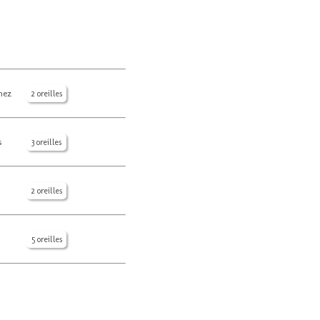
énez
2 oreilles
s
3 oreilles
2 oreilles
5 oreilles