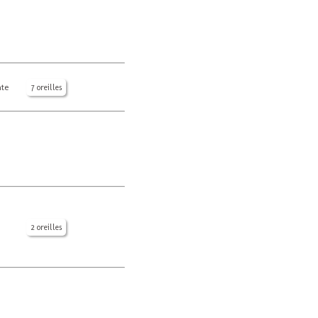
nte
7 oreilles
2 oreilles