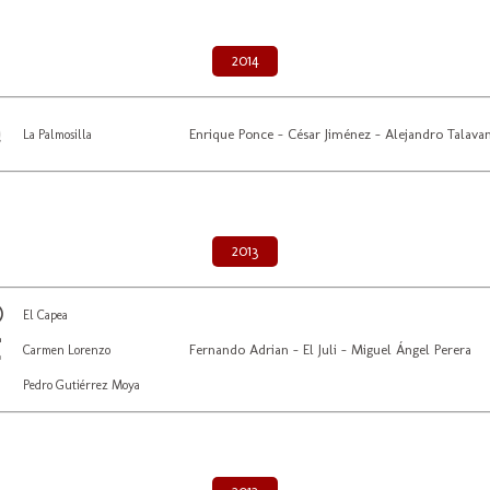
2014
Enrique Ponce - César Jiménez - Alejandro Talava
La Palmosilla
2013
El Capea
Fernando Adrian - El Juli - Miguel Ángel Perera
Carmen Lorenzo
Pedro Gutiérrez Moya