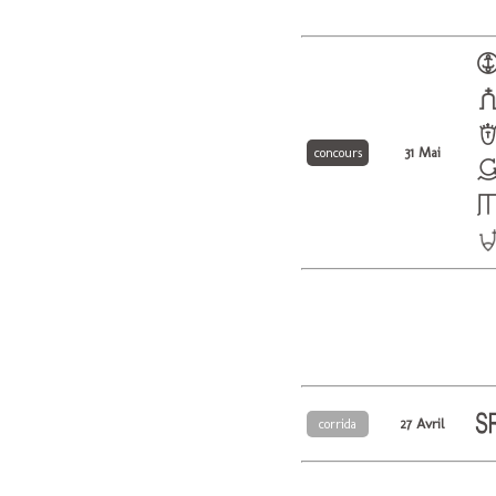
31 Mai
concours
27 Avril
corrida