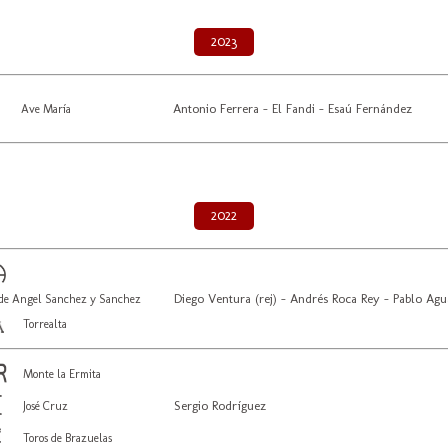
2023
Antonio Ferrera - El Fandi - Esaú Fernández
Ave María
2022
Diego Ventura (rej) - Andrés Roca Rey - Pablo Ag
de Angel Sanchez y Sanchez
Torrealta
Monte la Ermita
Sergio Rodríguez
José Cruz
Toros de Brazuelas