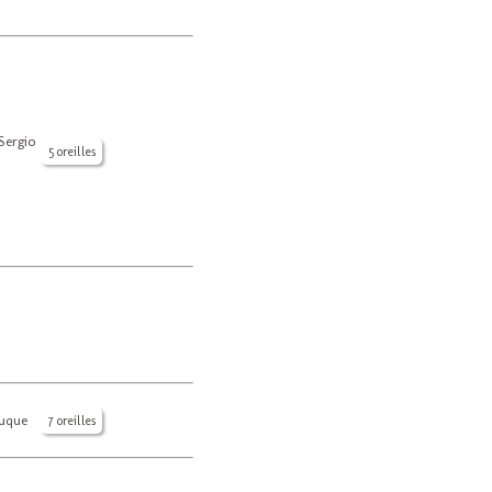
ergio
5 oreilles
Luque
7 oreilles