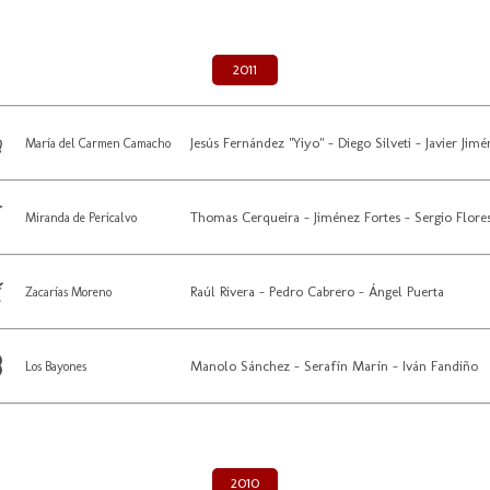
2011
Jesús Fernández "Yiyo" - Diego Silveti - Javier Jim
María del Carmen Camacho
Thomas Cerqueira - Jiménez Fortes - Sergio Flore
Miranda de Pericalvo
Raúl Rivera - Pedro Cabrero - Ángel Puerta
Zacarías Moreno
Manolo Sánchez - Serafín Marín - Iván Fandiño
Los Bayones
2010