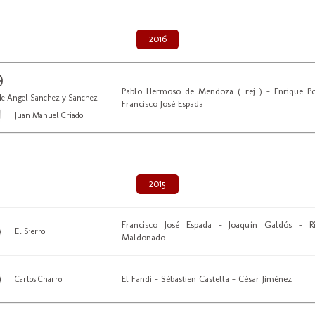
2016
Pablo Hermoso de Mendoza ( rej ) - Enrique P
de Angel Sanchez y Sanchez
Francisco José Espada
Juan Manuel Criado
2015
Francisco José Espada - Joaquín Galdós - R
El Sierro
Maldonado
El Fandi - Sébastien Castella - César Jiménez
Carlos Charro