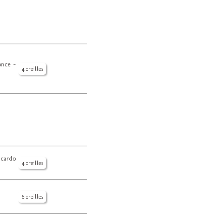
once -
4 oreilles
icardo
4 oreilles
6 oreilles