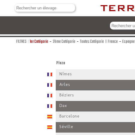
FILTRES
1er Catégorie
-
2ème Catégorie
-
Toutes Catégorie
France
-
Espagne
Plaza
Nîmes
Arles
Béziers
Dax
Barcelone
Séville