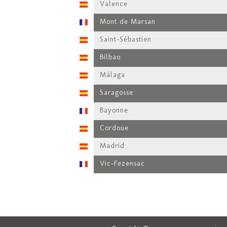
Valence
Mont de Marsan
Saint-Sébastien
Bilbao
Málaga
Saragosse
Bayonne
Cordoue
Madrid
Vic-Fezensac