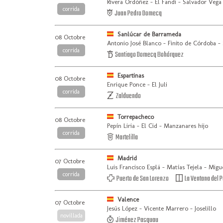
Rivera Ordóñez - El Fandi - Salvador Vega
corrida
Juan Pedro Domecq
Sanlúcar de Barrameda
08 Octobre
Antonio José Blanco - Finito de Córdoba -
corrida
Santiago Domecq Bohórquez
Espartinas
08 Octobre
Enrique Ponce - El Juli
corrida
Zalduendo
Torrepacheco
08 Octobre
Pepín Liria - El Cid - Manzanares hijo
corrida
Martelilla
Madrid
07 Octobre
Luis Francisco Esplá - Matías Tejela - Migu
corrida
Puerto de San Lorenzo
La Ventana del P
Valence
07 Octobre
Jesús López - Vicente Marrero - Joselillo
novillada
Jiménez Pasquau