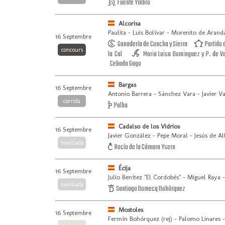
Fuente Ymbro
Alcorisa
Paulita - Luis Bolívar - Morenito de Arand
16 Septembre
Ganadería de Concha y Sierra
Partido 
concours
la Cal
Maria Luisa Dominguez y P. de V
Cebada Gago
Bargas
16 Septembre
Antonio Barrera - Sánchez Vara - Javier V
corrida
Palha
Cadalso de los Vidrios
16 Septembre
Javier González - Pepe Moral - Jesús de Al
novillada
Rocío de la Cámara Ysern
Écija
16 Septembre
Julio Benítez "El Cordobés" - Miguel Raya
novillada
Santiago Domecq Bohórquez
Mostoles
16 Septembre
Fermín Bohórquez (rej) - Palomo Linares