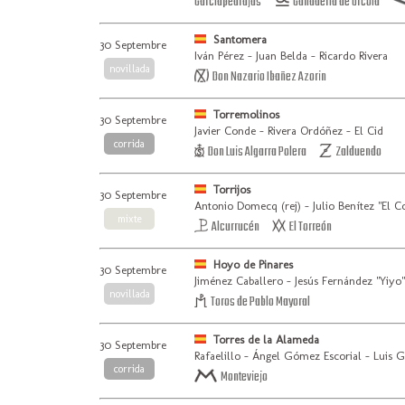
Garcíapedrajas
Ganadería de Urcola
Santomera
30 Septembre
Iván Pérez - Juan Belda - Ricardo Rivera
novillada
Don Nazario Ibañez Azorin
Torremolinos
30 Septembre
Javier Conde - Rivera Ordóñez - El Cid
corrida
Don Luis Algarra Polera
Zalduendo
Torrijos
30 Septembre
Antonio Domecq (rej) - Julio Benítez "El 
mixte
Alcurrucén
El Torreón
Hoyo de Pinares
30 Septembre
Jiménez Caballero - Jesús Fernández "Yiyo"
novillada
Toros de Pablo Mayoral
Torres de la Alameda
30 Septembre
Rafaelillo - Ángel Gómez Escorial - Luis 
corrida
Monteviejo