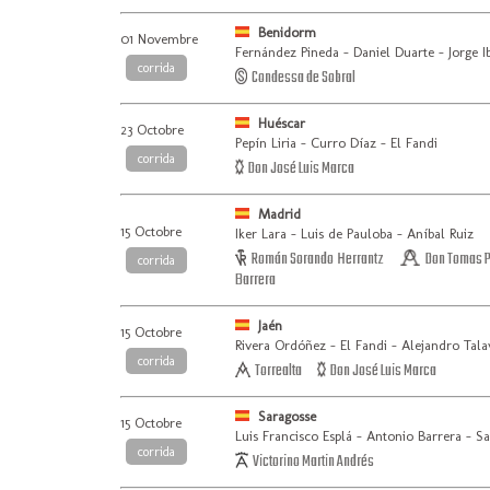
Benidorm
01 Novembre
Fernández Pineda - Daniel Duarte - Jorge I
corrida
Condessa de Sobral
Huéscar
23 Octobre
Pepín Liria - Curro Díaz - El Fandi
corrida
Don José Luis Marca
Madrid
15 Octobre
Iker Lara - Luis de Pauloba - Aníbal Ruiz
Román Sorando Herrantz
Don Tomas Pr
corrida
Barrera
Jaén
15 Octobre
Rivera Ordóñez - El Fandi - Alejandro Tala
corrida
Torrealta
Don José Luis Marca
Saragosse
15 Octobre
Luis Francisco Esplá - Antonio Barrera - S
corrida
Victorino Martin Andrés