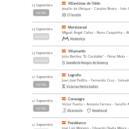
Villaviciosa de Odón
23 Septembre
Jesulín de Ubrique - Canales Rivera - Iván
corrida
El Torreón
Moralzarzal
23 Septembre
Miguel Ángel Cañas - Nuno Casquinha - A
novillada
Monteviejo
Villamartin
23 Septembre
Julio Benítez "El Cordobés" - Pérez Mota -
novillada
Ganadería Marquis de Domecq
Logroño
22 Septembre
Juan José Padilla - Fernando Cruz - Salvad
corrida
Victorino Martin Andrés
Consuegra
22 Septembre
Victor Puerto - Antonio Ferrera - Serafín
corrida
Alcurrucén
Navalrosal
Pozoblanco
22 Septembre
José Luis Moreno - Eduardo Dávila Miura -