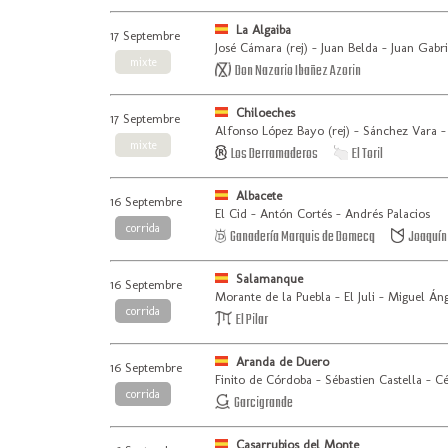
La Algaiba
17 Septembre
José Cámara (rej) - Juan Belda - Juan Gabri
mixte
Don Nazario Ibañez Azorin
Chiloeches
17 Septembre
Alfonso López Bayo (rej) - Sánchez Vara -
mixte
Los Derramaderos
El Toril
Albacete
16 Septembre
El Cid - Antón Cortés - Andrés Palacios
corrida
Ganadería Marquis de Domecq
Joaquín 
Salamanque
16 Septembre
Morante de la Puebla - El Juli - Miguel Án
corrida
El Pilar
Aranda de Duero
16 Septembre
Finito de Córdoba - Sébastien Castella - C
corrida
Garcigrande
Casarrubios del Monte