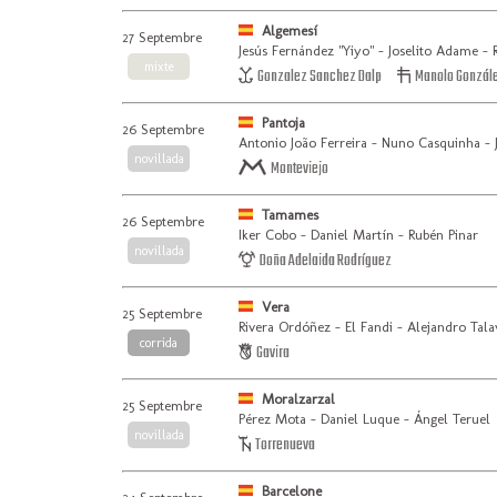
Algemesí
27 Septembre
Jesús Fernández "Yiyo" - Joselito Adame - R
mixte
Gonzalez Sanchez Dalp
Manolo Gonzál
Pantoja
26 Septembre
Antonio João Ferreira - Nuno Casquinha - 
novillada
Monteviejo
Tamames
26 Septembre
Iker Cobo - Daniel Martín - Rubén Pinar
novillada
Doña Adelaida Rodríguez
Vera
25 Septembre
Rivera Ordóñez - El Fandi - Alejandro Tala
corrida
Gavira
Moralzarzal
25 Septembre
Pérez Mota - Daniel Luque - Ángel Teruel
novillada
Torrenueva
Barcelone