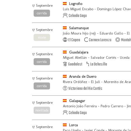
Logroño
17 Septembre
Luis Miguel Encabo - Domingo López Chave
corrida
Cebada Gago
Salamanque
17 Septembre
João Moura hijo (rej) - Eduardo Gallo - E
mixte
El Capea
Carmen Lorenzo
Montal
Guadalajara
17 Septembre
Miguel Abellán - Salvador Cortés - Uceda 
corrida
Guadalest
La Dehesilla
Aranda de Duero
17 Septembre
Rivera Ordóñez - El Juli - Morenito de Ar
corrida
Victoriano del Rio Cortés
Galapagar
17 Septembre
Antonio João Ferreira - Pedro Carrero - J
novillada
Cebada Gago
Lorca
17 Septembre
Paco Ureña - Javier Conde - Morante de la