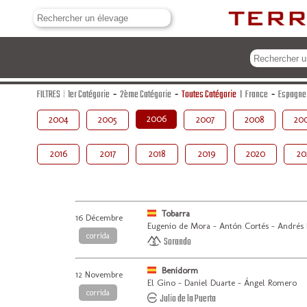
FILTRES
1er Catégorie
-
2ème Catégorie
-
Toutes Catégorie
France
-
Espagne
2006
2004
2005
2007
2008
20
2016
2017
2018
2019
2020
20
Tobarra
16 Décembre
Eugenio de Mora - Antón Cortés - Andrés 
corrida
Sorando
Benidorm
12 Novembre
El Gino - Daniel Duarte - Ángel Romero
corrida
Julio de la Puerta