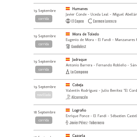
Humanes
19 Septembre
Javier Conde - Uceda Leal - Miguel Abellá
corrida
El Capea
Carmen Lorenzo
Mora de Toledo
19 Septembre
Eugenio de Mora - El Fandi - Manzanares h
corrida
Guadalest
Jadraque
19 Septembre
Antonio Barrera - Fernando Robleño - Sán
corrida
La Campana
Cobeja
19 Septembre
Valentín Rodríguez - Julio Benítez "El Cor
novillada
Alcurrucén
Logroño
18 Septembre
Enrique Ponce - El Fandi - Sébastien Castel
corrida
Javier Pérez-Tabernero
Cazorla