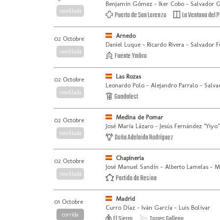
Benjamín Gómez - Iker Cobo - Salvador G
novillada
Puerto de San Lorenzo
La Ventana del P
Arnedo
02 Octobre
Daniel Luque - Ricardo Rivera - Salvador F
novillada
Fuente Ymbro
Las Rozas
02 Octobre
Leonardo Polo - Alejandro Parralo - Salv
novillada
Guadalest
Medina de Pomar
02 Octobre
José María Lázaro - Jesús Fernández "Yiyo"
novillada
Doña Adelaida Rodríguez
Chapineria
02 Octobre
José Manuel Sandín - Alberto Lamelas - M
novillada
Partido de Resina
Madrid
01 Octobre
Curro Díaz - Iván García - Luis Bolívar
corrida
El Sierro
Torres Gallego