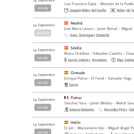
24 Septembre
Luis Francisco Esplá - Morante de la Puebl
corrida
Joaquín Núñez del Cuvillo
Núñez de Ta
Madrid
24 Septembre
José María Lázaro - Javier Bernal - Miguel
novillada
Hnos. Dominguez Camacho
Séville
24 Septembre
Rivera Ordóñez - Sébastien Castella - Césa
corrida
García Jiménez, Hermanos
Olga Jimén
Grenade
24 Septembre
Enrique Ponce - El Fandi - Salvador Vega
corrida
Gavira
Floirac
24 Septembre
Sánchez Vara - Julien Miletto - Mehdi Sava
corrida
Antonio Bañuelos
Mercedes Pérez-Tab
Hellín
24 Septembre
El Juli - Manzanares hijo - Miguel Ángel P
corrida