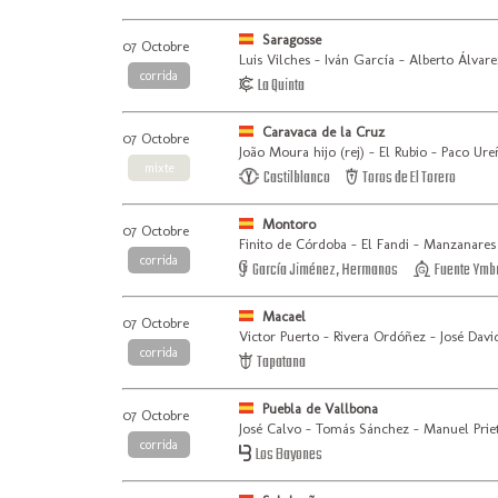
Saragosse
07 Octobre
Luis Vilches - Iván García - Alberto Álvare
corrida
La Quinta
Caravaca de la Cruz
07 Octobre
João Moura hijo (rej) - El Rubio - Paco Ure
mixte
Castilblanco
Toros de El Torero
Montoro
07 Octobre
Finito de Córdoba - El Fandi - Manzanares 
corrida
García Jiménez, Hermanos
Fuente Ymb
Macael
07 Octobre
Victor Puerto - Rivera Ordóñez - José Davi
corrida
Tapatana
Puebla de Vallbona
07 Octobre
José Calvo - Tomás Sánchez - Manuel Prie
corrida
Los Bayones