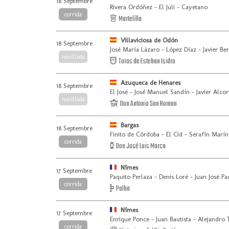
18 Septembre
Rivera Ordóñez - El Juli - Cayetano
corrida
Martelilla
Villaviciosa de Odón
18 Septembre
José María Lázaro - López Díaz - Javier Be
novillada
Toros de Esteban Isidro
Azuqueca de Henares
18 Septembre
El José - José Manuel Sandín - Javier Alcor
novillada
Don Antonio San Roman
Bargas
18 Septembre
Finito de Córdoba - El Cid - Serafín Marín
corrida
Don José Luis Marca
Nîmes
17 Septembre
Paquito Perlaza - Denis Loré - Juan José Pad
corrida
Palha
Nîmes
17 Septembre
Enrique Ponce - Juan Bautista - Alejandro 
corrida