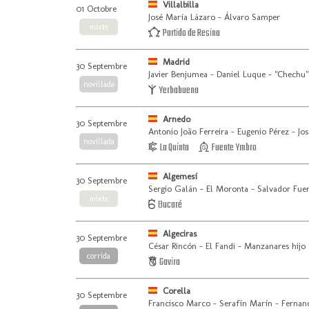
Villalbilla
01 Octobre
José María Lázaro - Álvaro Samper
mixte
Partido de Resina
Madrid
30 Septembre
Javier Benjumea - Daniel Luque - "Chechu"
novillada
Yerbabuena
Arnedo
30 Septembre
Antonio João Ferreira - Eugenio Pérez - Jo
novillada
La Quinta
Fuente Ymbro
Algemesí
30 Septembre
Sergio Galán - El Moronta - Salvador Fue
mixte
Bucaré
Algeciras
30 Septembre
César Rincón - El Fandi - Manzanares hijo
corrida
Gavira
Corella
30 Septembre
Francisco Marco - Serafín Marín - Ferna