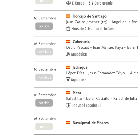
mixte
El Capea
Garcigrande
Horcajo de Santiago
16 Septembre
Juan Carlos Jiménez (rej) - Ángel de la Ros
corrida
Hros. de A. Moreno de la Cova
Cabezuela
16 Septembre
David Pascual - Juan Manuel Raya - Javier
novillada
Aguadulce
Jadraque
16 Septembre
López Díaz - Jesús Fernández "Yiyo" - Alej
novillada
Agustínez
Riaza
16 Septembre
Rafaelillo - Javier Castaño - Rafael de Julia
corrida
Don José Escolar Gil
16 Septembre
Navalperal de Pinares
mixte