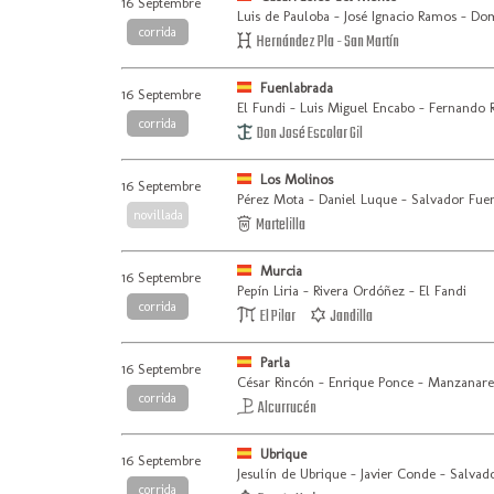
16 Septembre
Luis de Pauloba - José Ignacio Ramos - D
corrida
Hernández Pla - San Martín
Fuenlabrada
16 Septembre
El Fundi - Luis Miguel Encabo - Fernando 
corrida
Don José Escolar Gil
Los Molinos
16 Septembre
Pérez Mota - Daniel Luque - Salvador Fue
novillada
Martelilla
Murcia
16 Septembre
Pepín Liria - Rivera Ordóñez - El Fandi
corrida
El Pilar
Jandilla
Parla
16 Septembre
César Rincón - Enrique Ponce - Manzanare
corrida
Alcurrucén
Ubrique
16 Septembre
Jesulín de Ubrique - Javier Conde - Salvad
corrida