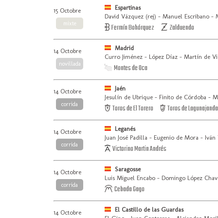
Espartinas
15 Octobre
David Vázquez (rej) - Manuel Escribano -
mixte
Fermín Bohórquez
Zalduendo
Madrid
14 Octobre
Curro Jiménez - López Díaz - Martín de Vi
novillada
Montes de Oca
Jaén
14 Octobre
Jesulín de Ubrique - Finito de Córdoba - M
corrida
Toros de El Torero
Toros de Lagunajand
Leganés
14 Octobre
Juan José Padilla - Eugenio de Mora - Iván 
corrida
Victorino Martin Andrés
Saragosse
14 Octobre
Luis Miguel Encabo - Domingo López Chav
corrida
Cebada Gago
El Castillo de las Guardas
14 Octobre