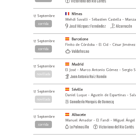
Victoriano del Rio Cortés
Nîmes
17 Septembre
Mehdi Savalli - Sébastien Castella - Manza
corrida
José Vázquez Fernández
Alcurrucén
Barcelone
17 Septembre
Finito de Córdoba - El Cid - César Jiménez
corrida
Valdefresno
Madrid
17 Septembre
El José - Marco Antonio Gómez - Sergio 
novillada
Juan Antonio Ruiz Román
Séville
17 Septembre
Daniel Luque - Agustín de Espartinas - Sal
novillada
Ganadería Marquis de Domecq
Albacete
17 Septembre
Manuel Amador - El Fandi - Miguel Ángel
corrida
La Palmosilla
Victoriano del Rio Cortés