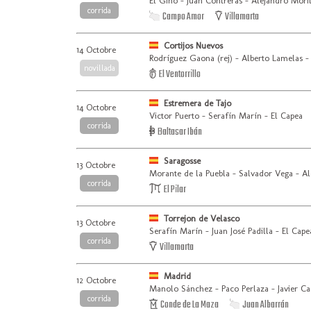
El Gino - Juan Contreras - Alejandro Moril
corrida
Campo Amor
Villamarta
Cortijos Nuevos
14 Octobre
Rodríguez Gaona (rej) - Alberto Lamelas -
novillada
El Ventorrillo
Estremera de Tajo
14 Octobre
Victor Puerto - Serafín Marín - El Capea
corrida
Baltasar Ibán
Saragosse
13 Octobre
Morante de la Puebla - Salvador Vega - Al
corrida
El Pilar
Torrejon de Velasco
13 Octobre
Serafín Marín - Juan José Padilla - El Cape
corrida
Villamarta
Madrid
12 Octobre
Manolo Sánchez - Paco Perlaza - Javier Ca
corrida
Conde de La Maza
Juan Albarrán