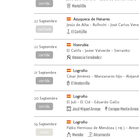
corrida
Martelilla
Azuqueca de Henares
22 Septembre
Jesús de Alba - Rufinchi - José Carlos Vene
novillada
El Cortijillo
Honrubia
22 Septembre
El Califa - Javier Valverde - Serranito
corrida
Atanasio Fernández
Logroño
21 Septembre
César Jiménez - Manzanares hijo - Alejand
corrida
El Ventorrillo
Logroño
20 Septembre
El Juli - El Cid - Eduardo Gallo
corrida
José Miguel Arroyo
Enrique Martin Arran
Logroño
19 Septembre
Pablo Hermoso de Mendoza ( rej ) - Antoni
mixte
Murube
Alcurrucén