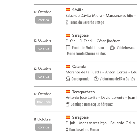
Séville
12 Octobre
Eduardo Dávila Miura - Manzanares hijo -
corrida
Toros de Gerardo Ortega
Saragosse
12 Octobre
El Cid - El Fandi - César Jiménez
Fraile de Valdefresno
Valdefresno
corrida
María Loreto Charro Santos
Calanda
12 Octobre
Morante de la Puebla - Antón Cortés - Ed
corrida
Garcigrande
Victoriano del Rio Cortés
Torrepacheco
12 Octobre
Antonio José Lorite - David Lorente - Juan
novillada
Santiago Domecq Bohórquez
Saragosse
11 Octobre
El Juli - Manzanares hijo - Eduardo Gallo
corrida
Don José Luis Marca