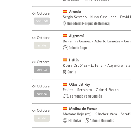
Arnedo
01 Octobre
Sergio Serrano - Nuno Casquinha - David 
novillada
Ganadería Marquis de Domecq
Algemesí
01 Octobre
Benjamín Gómez - Alberto Lamelas - Gena
mixte
Cebada Gago
Hellín
01 Octobre
Rivera Ordóñez - El Fandi - Alejandro Tala
corrida
Gavira
Olías del Rey
01 Octobre
Paulita - Serranito - Gabriel Picazo
corrida
Fernando Peña Catalán
Medina de Pomar
01 Octobre
Mariano Rojo (rej) - Sánchez Vara - Seraf
mixte
Montalvo
Antonio Bañuelos