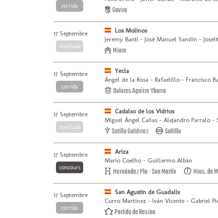
corrida
Gavira
Los Molinos
17 Septembre
Jeremy Banti - José Manuel Sandín - Josel
novillada
Miura
Yecla
17 Septembre
Ángel de la Rosa - Rafaelillo - Francisco B
corrida
Dolores Aguirre Ybarra
Cadalso de los Vidrios
17 Septembre
Miguel Ángel Cañas - Alejandro Parralo -
novillada
Sotillo Gutiérrez
Saltillo
Ariza
17 Septembre
Mario Coelho - Guillermo Albán
concours
Hernández Pla - San Martín
Hros. de M
San Agustin de Guadalix
17 Septembre
Curro Martínez - Iván Vicente - Gabriel Pi
corrida
Partido de Resina