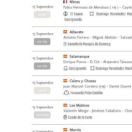
Nîmes
15 Septembre
Pablo Hermoso de Mendoza ( rej ) - Cayeta
El Capea
Domingo Hernández Mar
mixte
Garcigrande
Albacete
15 Septembre
Antonio Ferrera - Miguel Abellán - Salvad
corrida
Ganadería Marquis de Domecq
Salamanque
15 Septembre
Enrique Ponce - El Cid - Alejandro Talavan
corrida
Garcigrande
Domingo Hernández Mart
Calera y Chozas
15 Septembre
Juan Manuel Cordero (rej) - Daniel Duarte 
mixte
Fernando Peña Catalán
Los Molinos
15 Septembre
Valentín Mingo - Jiménez Caballero - Che
novillada
Conde de la Corte
Murcia
15 Septembre