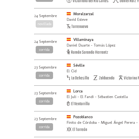
Victoriano del Rio Cortés
Daniel Ruiz 
Moralzarzal
24 Septembre
David Esteve
novillada
Torrenueva
Villaminaya
24 Septembre
Daniel Duarte - Tomás López
corrida
Román Sorando Herrantz
Séville
23 Septembre
El Cid
corrida
La Dehesilla
Zalduendo
Victorino 
Lorca
23 Septembre
El Juli - El Fandi - Sébastien Castella
corrida
El Ventorrillo
Pozoblanco
23 Septembre
Finito de Córdoba - Miguel Ángel Perera -
corrida
El Torreón