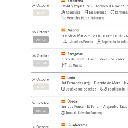
Salobreña
07 Octobre
David Vázquez (rej) - Antonio d'Almeida (re
Aguadulce
Los Bayones
Carmen L
mixte
Mercedes Pérez-Tabernero
Madrid
06 Octobre
Francisco Marco - Torres Jerez - Fernánde
corrida
José Luis Pereda
Sepúlveda de Yelte
Saragosse
06 Octobre
"Soto de Jerez" - David Esteve - Salvador 
novillada
Los Maños
León
05 Octobre
Rui Fernandes (rej) - Eugenio de Mora - Ja
mixte
José Manuel Sánchez
Castillejo de 
Úbeda
04 Octobre
Enrique Ponce - El Fandi - Alejandro Talav
corrida
Toros de Salvador Domecq
Guadarrama
03 Octobre