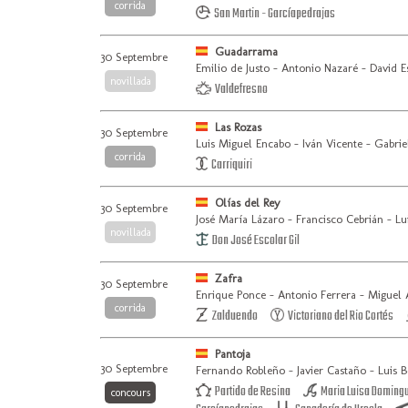
corrida
San Martin - Garcíapedrajas
Guadarrama
30 Septembre
Emilio de Justo - Antonio Nazaré - David E
novillada
Valdefresno
Las Rozas
30 Septembre
Luis Miguel Encabo - Iván Vicente - Gabrie
corrida
Carriquiri
Olías del Rey
30 Septembre
José María Lázaro - Francisco Cebrián - 
novillada
Don José Escolar Gil
Zafra
30 Septembre
Enrique Ponce - Antonio Ferrera - Miguel 
corrida
Zalduendo
Victoriano del Rio Cortés
Pantoja
30 Septembre
Fernando Robleño - Javier Castaño - Luis B
Partido de Resina
Maria Luisa Domingu
concours