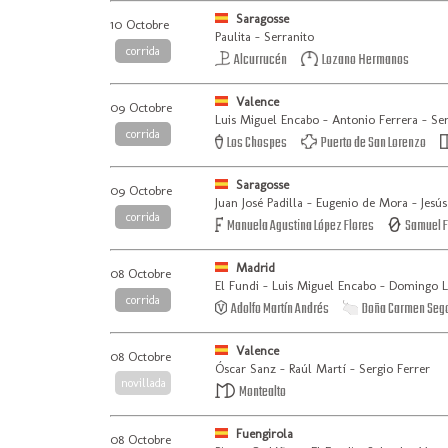
Saragosse
10 Octobre
Paulita - Serranito
corrida
Alcurrucén
Lozano Hermanos
Valence
09 Octobre
Luis Miguel Encabo - Antonio Ferrera - Se
corrida
Los Chospes
Puerto de San Lorenzo
Saragosse
09 Octobre
Juan José Padilla - Eugenio de Mora - Jesú
corrida
Manuela Agustina López Flores
Samuel F
Madrid
08 Octobre
El Fundi - Luis Miguel Encabo - Domingo 
corrida
Adolfo Martín Andrés
Doña Carmen Sego
Valence
08 Octobre
Óscar Sanz - Raúl Martí - Sergio Ferrer
novillada
Montealto
Fuengirola
08 Octobre