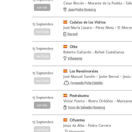
César Rincón - Morante de la Puebla - Séba
corrida
Juan Pedro Domecq
Cadalso de los Vidrios
15 Septembre
José María Lázaro - Pérez Mota - El Moro
novillada
Bucaré
Olite
15 Septembre
Roberto Gallardo - Rafael Castellanos
novillada
Villamarta
Los Navalmorales
15 Septembre
José Manuel Sandín - Javier Bernal - Jesús
novillada
Fernando Peña Catalán
Piedrabuena
15 Septembre
Victor Puerto - Rivera Ordóñez - Manzanar
corrida
Toros de Salvador Domecq
Cifuentes
15 Septembre
Jesús de Alba - Pedro Carrero
novillada