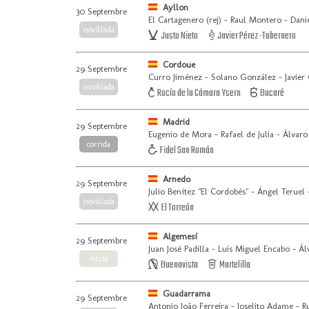
Ayllon
30 Septembre
El Cartagenero (rej) - Raul Montero - Dani
novillada
Justo Nieto
Javier Pérez-Tabernero
Cordoue
29 Septembre
Curro Jiménez - Solano González - Javier
novillada
Rocío de la Cámara Ysern
Bucaré
Madrid
29 Septembre
Eugenio de Mora - Rafael de Julia - Álvaro
corrida
Fidel San Román
Arnedo
29 Septembre
Julio Benítez "El Cordobés" - Ángel Teruel
novillada
El Torreón
Algemesí
29 Septembre
Juan José Padilla - Luis Miguel Encabo - Ál
mixte
Buenavista
Martelilla
Guadarrama
29 Septembre
Antonio João Ferreira - Joselito Adame - R