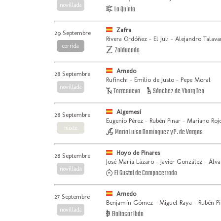
novillada
La Quinta
Zafra
29 Septembre
Rivera Ordóñez - El Juli - Alejandro Talava
corrida
Zalduendo
Arnedo
28 Septembre
Rufinchi - Emilio de Justo - Pepe Moral
novillada
Torrenueva
Sánchez de Ybargüen
Algemesí
28 Septembre
Eugenio Pérez - Rubén Pinar - Mariano Rojo
mixte
Maria Luisa Dominguez y P. de Vargas
Hoyo de Pinares
28 Septembre
José María Lázaro - Javier González - Álv
novillada
El Gustal de Campocerrado
Arnedo
27 Septembre
Benjamín Gómez - Miguel Raya - Rubén Pi
novillada
Baltasar Ibán