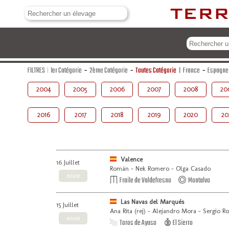
FILTRES
1er Catégorie
-
2ème Catégorie
-
Toutes Catégorie
France
-
Espagne
2004
2005
2006
2007
2008
20
2016
2017
2018
2019
2020
20
Valence
16 Juillet
Román - Nek Romero - Olga Casado
mixte
Fraile de Valdefresno
Montalvo
Las Navas del Marqués
15 Juillet
Ana Rita (rej) - Alejandro Mora - Sergio R
mixte
Toros de Ayuso
El Sierro