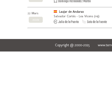
Domingo Hernández Martín
Laujar de Andarax
22 Mars
Salvador Cortés - Lea Vicens (rej)
mixte
Julio de la Puerta
Soto de la Fuente
Copyright @ 2000-2025 www.terred