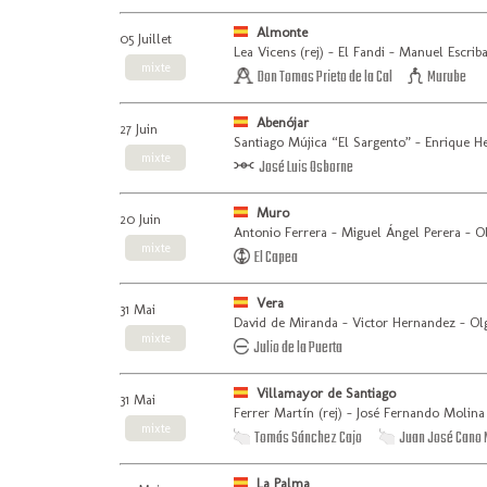
Almonte
05 Juillet
Lea Vicens (rej) - El Fandi - Manuel Escrib
mixte
Don Tomas Prieto de la Cal
Murube
Abenójar
27 Juin
Santiago Mújica “El Sargento” - Enrique H
mixte
José Luis Osborne
Muro
20 Juin
Antonio Ferrera - Miguel Ángel Perera - 
mixte
El Capea
Vera
31 Mai
David de Miranda - Victor Hernandez - Ol
mixte
Julio de la Puerta
Villamayor de Santiago
31 Mai
Ferrer Martín (rej) - José Fernando Molina 
mixte
Tomás Sánchez Cajo
Juan José Cano
La Palma