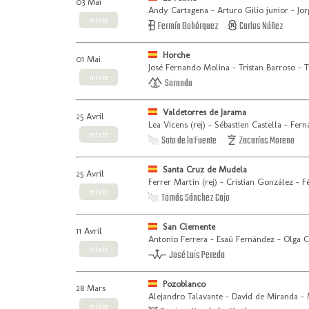
03 Mai
Andy Cartagena - Arturo Gilio junior - Jo
mixte
Fermín Bohórquez
Carlos Núñez
Horche
01 Mai
José Fernando Molina - Tristan Barroso -
mixte
Sorando
Valdetorres de Jarama
25 Avril
Lea Vicens (rej) - Sébastien Castella - Fer
mixte
Soto de la Fuente
Zacarías Moreno
Santa Cruz de Mudela
25 Avril
Ferrer Martín (rej) - Cristian González - 
mixte
Tomás Sánchez Cajo
San Clemente
11 Avril
Antonio Ferrera - Esaú Fernández - Olga 
mixte
José Luis Pereda
Pozoblanco
28 Mars
Alejandro Talavante - David de Miranda -
mixte