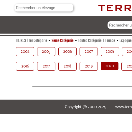
FILTRES
1er Catégorie
-
2ème Catégorie
-
Toutes Catégorie
France
-
Espagne
2004
2005
2006
2007
2008
20
2020
2016
2017
2018
2019
20
Copyright @ 2000-2025 www.terred