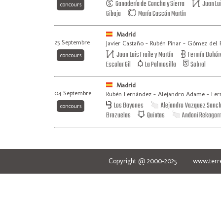
Ganadería de Concha y Sierra
Juan Lui
concours
Gibaja
María Cascón Martín
Madrid
25 Septembre
Javier Castaño - Rubén Pinar - Gómez del P
Juan Luis Fraile y Martín
Fermín Bohór
concours
Escolar Gil
La Palmosilla
Sobral
Madrid
04 Septembre
Rubén Fernández - Alejandro Adame - Fer
Los Bayones
Alejandro Vazquez Sanc
concours
Brazuelas
Quintas
Andoni Rekagorr
Copyright @ 2000-2025 www.terred