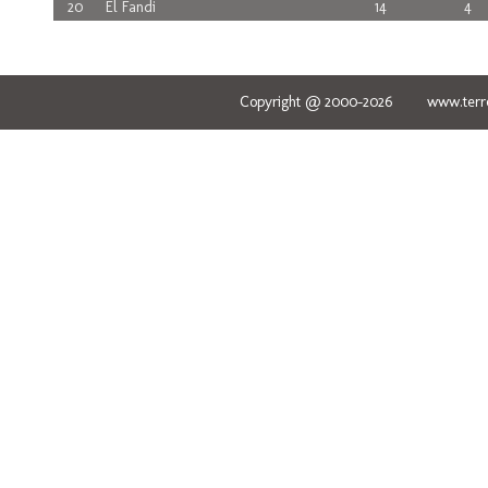
20
El Fandi
14
4
Copyright @ 2000-2026 www.terred