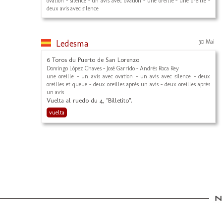
ovation - silence - un avis avec ovation - une oreille - une oreille -
deux avis avec silence
Ledesma
30 Mai
6 Toros du Puerto de San Lorenzo
Domingo López Chaves - José Garrido - Andrés Roca Rey
une oreille - un avis avec ovation - un avis avec silence - deux
oreilles et queue - deux oreilles après un avis - deux oreilles après
un avis
Vuelta al ruedo du 4, "Billetito".
vuelta