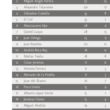
2
Miguel Ángel Perera
52
25
3
Alejandro Talavante
40
17
4
Sébastien Castella
35
8
5
El Cid
35
7
6
Manzanares hijo
28
9
7
Daniel Luque
28
13
8
Juan Ortega
25
9
9
Juan Bautista
20
12
10
Andrés Roca Rey
18
12
11
Matías Tejela
18
8
12
César Jiménez
17
12
13
Antonio Ferrera
17
3
14
Morante de la Puebla
17
3
15
Juan del Álamo
16
7
16
Paco Ureña
15
9
17
Alberto López Simón
15
7
18
Jiménez Fortes
15
4
19
Miguel Abellán
14
3