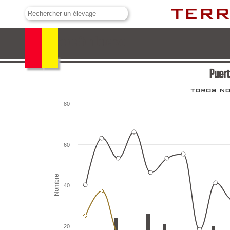
Puerto de San Lorenzo
Puert
80
60
Nombre
40
20