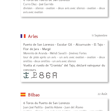
Curro Díaz - José Garrido
division - silence - ovation - deux avis avec silence - ovation - deux
avis avec ovation
Arles
11 Septembre
Puerto de San Lorenzo - Escolar Gil - Alcurrucén - El Tajo -
Flor de Jara - Margé
Morenito de Aranda - Mehdi Savalli - Jiménez Fortes
tour de piste après un avis - un avis avec ovation - ovation - deux
oreilles - deux oreilles - un avis avec silence
Vuelta al ruedo de "Cronista" del Tajo, déclaré vainqueur du
concours.
Bilbao
22 Août
6 Toros du Puerto de San Lorenzo
Juan José Padilla - Joselito Adame - Juan del Álamo