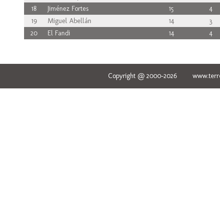
18
Jiménez Fortes
15
4
19
Miguel Abellán
14
3
20
El Fandi
14
4
Copyright @ 2000-2026 www.terred