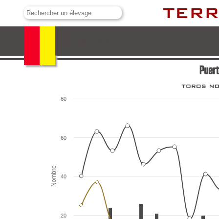
Puerto de San Lorenzo
Puert
80
60
Nombre
40
20