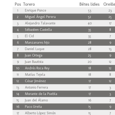
Pos
Torero
Bêtes lidies
Oreill
1
Enrique Ponce
53
23
2
Miguel Ángel Perera
52
25
3
Alejandro Talavante
40
17
4
Sébastien Castella
35
8
5
El Cid
35
7
6
Manzanares hijo
28
9
7
Daniel Luque
28
13
8
Juan Ortega
25
9
9
Juan Bautista
20
12
10
Andrés Roca Rey
18
12
11
Matías Tejela
18
8
12
César Jiménez
17
12
13
Antonio Ferrera
17
3
14
Morante de la Puebla
17
3
15
Juan del Álamo
16
7
16
Paco Ureña
15
9
17
Alberto López Simón
15
7