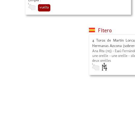
vuelta
Fitero
4 Toros de Martin Lorca,
Hermanas Azcona (sobrero
Ana Rita (rej) - Esaú Fernánd
une oreille - une oreille - sil
deux oreilles