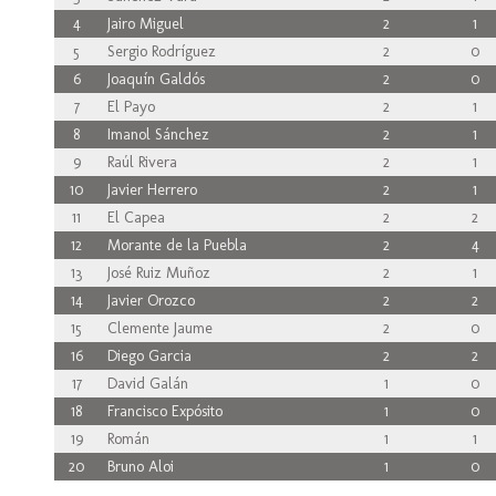
4
Jairo Miguel
2
1
5
Sergio Rodríguez
2
0
6
Joaquín Galdós
2
0
7
El Payo
2
1
8
Imanol Sánchez
2
1
9
Raúl Rivera
2
1
10
Javier Herrero
2
1
11
El Capea
2
2
12
Morante de la Puebla
2
4
13
José Ruiz Muñoz
2
1
14
Javier Orozco
2
2
15
Clemente Jaume
2
0
16
Diego Garcia
2
2
17
David Galán
1
0
18
Francisco Expósito
1
0
19
Román
1
1
20
Bruno Aloi
1
0