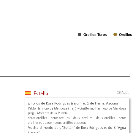
Oreilles Toros
Oreilles
Estella
08 Août
4 Toros de Rosa Rodrigues (rejon) et 2 de Herm. Azcona
Pablo Hermoso de Mendoza ( rej ) - Guillermo Hermoso de Mendoza
(rej) - Morante de la Puebla
deux oreilles - deux oreilles - deux oreilles - deux oreilles - deux
oreilles et queue - deux oreilles et queue
Vuelta al ruedo de 5 "Sultán" de Rosa Rdrigues et du 6 "Agua
Limpia".