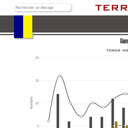
Ganadería La Reina
Gan
20
15
Nombre
10
5