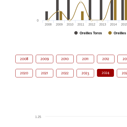
0
2008
2009
2010
2011
2012
2013
2014
201
Oreilles Toros
Oreilles
2008
2009
2010
2011
2012
20
2024
2020
2021
2022
2023
20
1.25