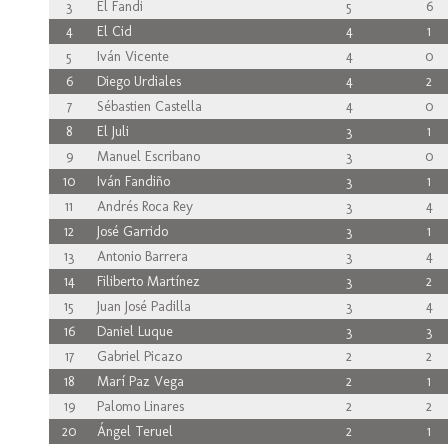
3
El Fandi
5
6
4
El Cid
4
1
5
Iván Vicente
4
0
6
Diego Urdiales
4
2
7
Sébastien Castella
4
0
8
El Juli
3
1
9
Manuel Escribano
3
0
10
Iván Fandiño
3
1
11
Andrés Roca Rey
3
4
12
José Garrido
3
1
13
Antonio Barrera
3
4
14
Filiberto Martínez
3
2
15
Juan José Padilla
3
4
16
Daniel Luque
3
3
17
Gabriel Picazo
2
2
18
Marí Paz Vega
2
1
19
Palomo Linares
2
2
20
Ángel Teruel
2
1