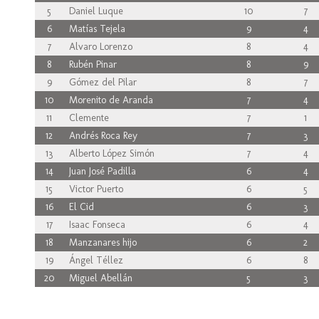
5
Daniel Luque
10
7
6
Matías Tejela
9
4
7
Alvaro Lorenzo
8
4
8
Rubén Pinar
8
9
9
Gómez del Pilar
8
7
10
Morenito de Aranda
7
4
11
Clemente
7
1
12
Andrés Roca Rey
7
3
13
Alberto López Simón
7
4
14
Juan José Padilla
6
4
15
Victor Puerto
6
5
16
El Cid
6
3
17
Isaac Fonseca
6
4
18
Manzanares hijo
6
2
19
Ángel Téllez
6
8
20
Miguel Abellán
5
3