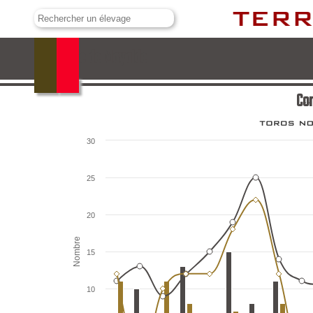
Conde de Mayalde
Co
30
25
20
Nombre
15
10