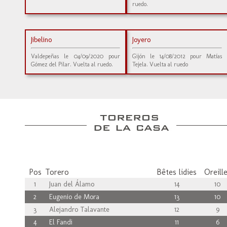
ruedo.
Jibelino
Joyero
Valdepeñas le 04/09/2020 pour
Gijón le 14/08/2012 pour Matías
Gómez del Pilar. Vuelta al ruedo.
Tejela. Vuelta al ruedo
Pos
Torero
Bêtes lidies
Oreill
1
Juan del Álamo
14
10
2
Eugenio de Mora
13
10
3
Alejandro Talavante
12
9
4
El Fandi
11
6